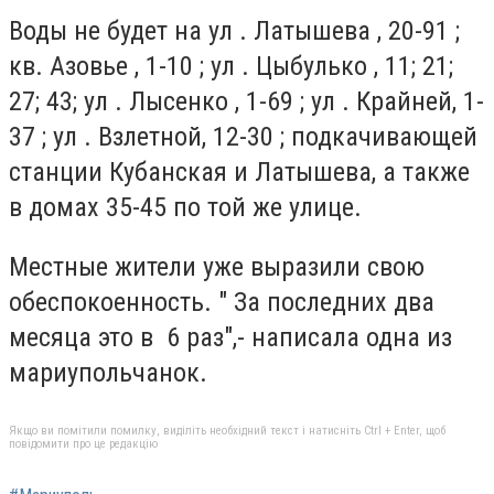
Воды не будет на ул . Латышева , 20-91 ;
кв. Азовье , 1-10 ; ул . Цыбулько , 11; 21;
27; 43; ул . Лысенко , 1-69 ; ул . Крайней, 1-
37 ; ул . Взлетной, 12-30 ; подкачивающей
станции Кубанская и Латышева, а также
в домах 35-45 по той же улице.
Местные жители уже выразили свою
обеспокоенность. " За последних два
месяца это в 6 раз",- написала одна из
мариупольчанок.
Якщо ви помітили помилку, виділіть необхідний текст і натисніть Ctrl + Enter, щоб
повідомити про це редакцію