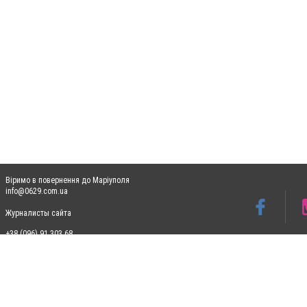
Віримо в повернення до Маріуполя
info@0629.com.ua
Журналисты сайта
+38 (096) 91 303 68
Допускається цитування матеріалів без отримання попередньої згоди 0629.com.ua за
пошукових систем гіперпосилання на цитовані статті не нижче другого абзацу в тек
Матеріали з плашками "Новини компаній", "Промо", "Партнерський матеріал", "Партнер