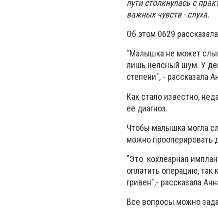
пути столкнулась с пра
важных чувств - слуха.
Об этом 0629 рассказала
"Малышка не может слыш
лишь неясный шум. У де
степени", - рассказала А
Как стало известно, нед
ее диагноз.
Чтобы малышка могла с
можно прооперировать д
"Это кохлеарная имплан
оплатить операцию, так 
гривен",- рассказала А
Все вопросы можно зада