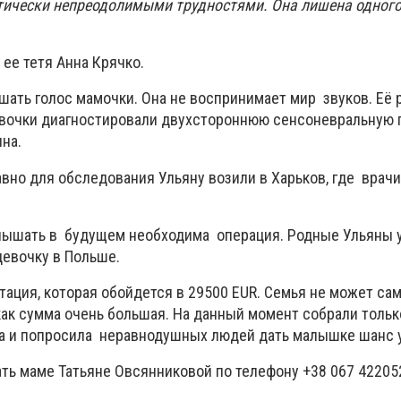
ктически непреодолимыми трудностями. Она лишена одного
 ее тетя Анна Крячко.
ать голос мамочки. Она не воспринимает мир звуков. Её 
вочки диагностировали двухстороннюю сенсоневральную г
нна.
авно для обследования Ульяну возили в Харьков, где врач
лышать в будущем необходима операция. Родные Ульяны у
евочку в Польше.
тация, которая обойдется в 29500 EUR. Семья не может са
как сумма очень большая. На данный момент собрали тольк
нна и попросила неравнодушных людей дать малышке шанс 
ть маме Татьяне Овсянниковой по телефону +38 067 42205