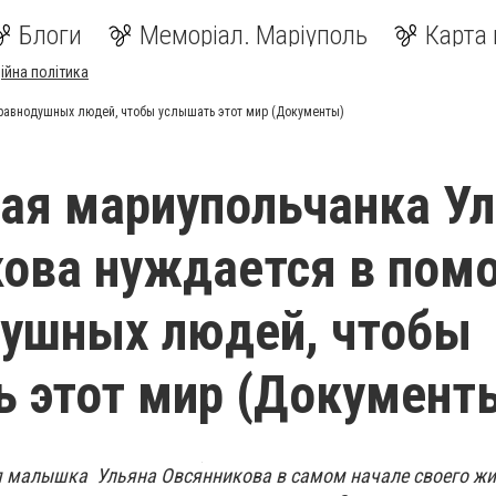
Блоги
Меморіал. Маріуполь
Карта 
ійна політика
равнодушных людей, чтобы услышать этот мир (Документы)
ая мариупольчанка У
ова нуждается в пом
душных людей, чтобы
 этот мир (Документ
я малышка Ульяна Овсянникова в самом начале своего жи