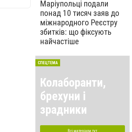
Маріупольці подали
понад 10 тисяч заяв до
міжнародного Реєстру
збитків: що фіксують
найчастіше
СПЕЦТЕМА
Колаборанти,
брехуни і
зрадники
Всі матеріали тут