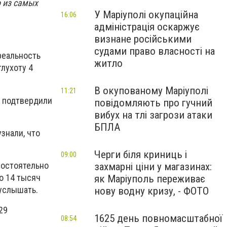
 из самых
У Маріуполі окупаційна
16:06
адміністрація оскаржує
визнане російськими
судами право власності на
реальность
житло
лухоту 4
В окупованому Маріуполі
11:21
и подтвердили
повідомляють про гучний
вибух на тлі загрози атаки
БПЛА
знали, что
Черги біля криниць і
09:00
мостоятельно
захмарні ціни у магазинах:
о 14 тысяч
як Маріуполь переживає
услышать.
нову водну кризу, - ФОТО
29
1625 день повномасштабної
08:54