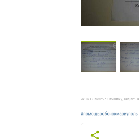
Якщо ви помітили помилку, виділіть нео
#помощьребенокмариуполь