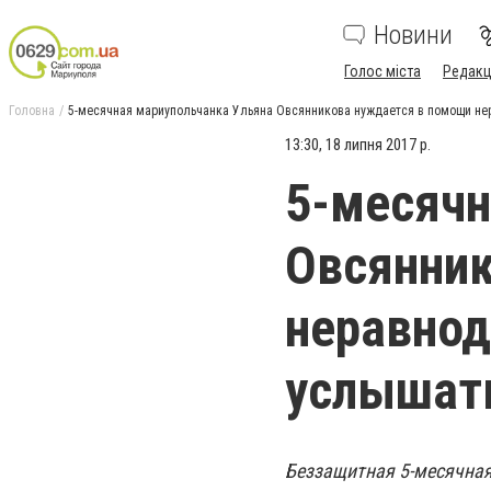
Новини
Голос міста
Редакц
Головна
5-месячная мариупольчанка Ульяна Овсянникова нуждается в помощи не
13:30, 18 липня 2017 р.
5-месячн
Овсянник
неравно
услышать
Беззащитная 5-месячна