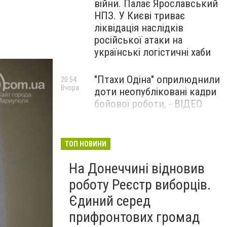
війни. Палає Ярославський
НПЗ. У Києві триває
ліквідація наслідків
російської атаки на
українські логістичні хаби
"Птахи Одіна" оприлюднили
20:54
Вчора
доти неопубліковані кадри
бойової роботи, - ВІДЕО
Маріуполець Андрій
17:15
Вчора
Бєдняков зіграє тата
ТОП НОВИНИ
Петрика П’яточкина у
На Донеччині відновив
новому українському
фільмі, - ФОТО
роботу Реєстр виборців.
Єдиний серед
прифронтових громад