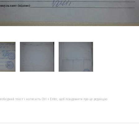
бхідний текст і натисніть Ctrl + Enter, щоб повідомити про це редакцію