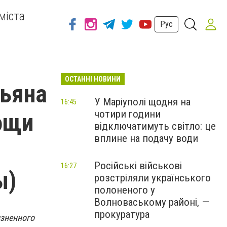
міста
Рус
ОСТАННІ НОВИНИ
льяна
У Маріуполі щодня на
16:45
чотири години
ощи
відключатимуть світло: це
вплине на подачу води
Російські військові
16:27
ы)
розстріляли українського
полоненого у
Волноваському районі, —
прокуратура
зненного