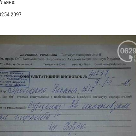
льяне:
0254 2097