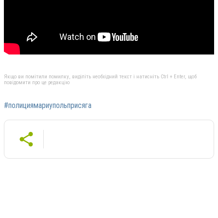
Якщо ви помітили помилку, виділіть необхідний текст і натисніть Ctrl + Enter, щоб
повідомити про це редакцію
#полициямариупольприсяга