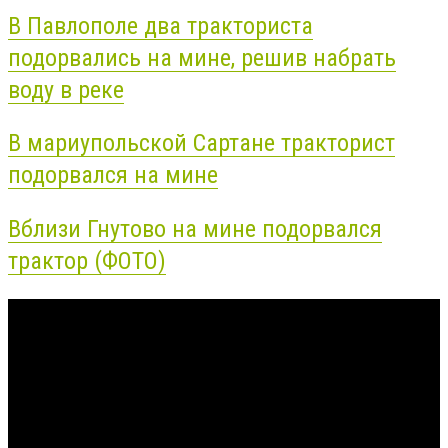
В Павлополе два тракториста
подорвались на мине, решив набрать
воду в реке
В мариупольской Сартане тракторист
подорвался на мине
Вблизи Гнутово на мине подорвался
трактор (ФОТО)