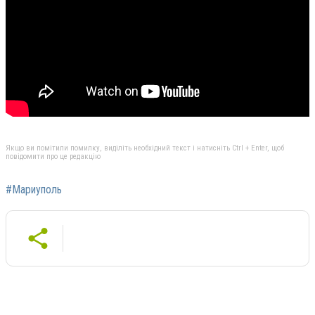
Якщо ви помітили помилку, виділіть необхідний текст і натисніть Ctrl + Enter, щоб
повідомити про це редакцію
#Мариуполь