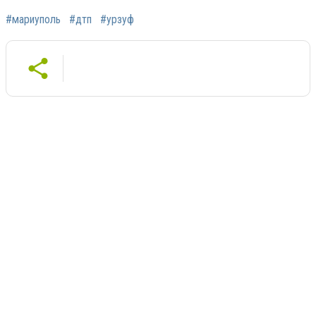
#мариуполь
#дтп
#урзуф