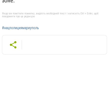
зоне.
Якщо ви помітили помилку, виділіть необхідний текст і натисніть Ctrl + Enter, щоб
повідомити про це редакцію
#нацполициямариуполь