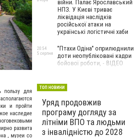
війни. Палає Ярославський
НПЗ. У Києві триває
ліквідація наслідків
російської атаки на
українські логістичні хаби
"Птахи Одіна" оприлюднили
20:54
5 серпня
доти неопубліковані кадри
бойової роботи, - ВІДЕО
Маріуполець Андрій
17:15
5 серпня
Бєдняков зіграє тата
ТОП НОВИНИ
ь пользу для
Петрика П’яточкина у
асполагаются
Уряд продовжив
новому українському
ики и пройти
фільмі, - ФОТО
програму догляду за
кое наследие
літніми ВПО та людьми
оговековыми
ширно развита
з інвалідністю до 2028
на , музеи со