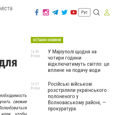
міста
Рус
ОСТАННІ НОВИНИ
У Маріуполі щодня на
16:45
Вчора
чотири години
 для
відключатимуть світло: це
вплине на подачу води
Російські військові
16:27
Вчора
розстріляли українського
необходимость
полоненого у
учить свежие
Волноваському районі, —
Полюбоваться
прокуратура
 идея, чтобы