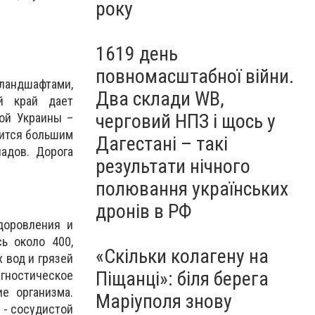
року
1619 день
повномасштабної війни.
ландшафтами,
Два склади WB,
ий край дает
черговий НПЗ і щось у
ой Украины –
вится большим
Дагестані – такі
падов. Дорога
результати нічного
полювання українських
дронів в РФ
доровления и
ь около 400,
«Скільки колагену на
 вод и грязей
Піщанці»: біля берега
гностическое
е организма.
Маріуполя знову
 - сосудистой