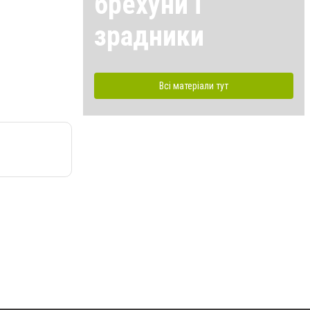
брехуни і
зрадники
Всі матеріали тут