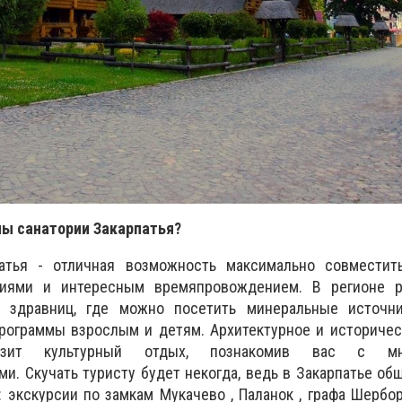
ны санатории Закарпатья?
патья - отличная возможность максимально совместит
ниями и интересным времяпровождением. В регионе р
 здравниц, где можно посетить минеральные источн
рограммы взрослым и детям. Архитектурное и историчес
разит культурный отдых, познакомив вас с мн
и. Скучать туристу будет некогда, ведь в Закарпатье об
: экскурсии по замкам Мукачево , Паланок , графа Шербор