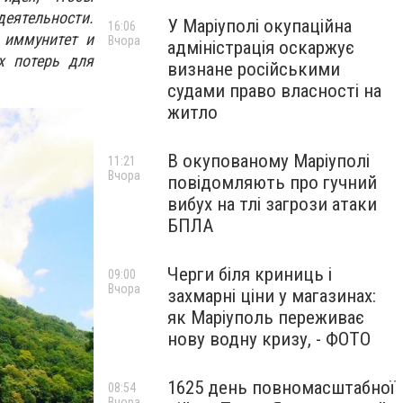
еятельности.
У Маріуполі окупаційна
16:06
 иммунитет и
Вчора
адміністрація оскаржує
х потерь для
визнане російськими
судами право власності на
житло
В окупованому Маріуполі
11:21
Вчора
повідомляють про гучний
вибух на тлі загрози атаки
БПЛА
Черги біля криниць і
09:00
Вчора
захмарні ціни у магазинах:
як Маріуполь переживає
нову водну кризу, - ФОТО
1625 день повномасштабної
08:54
Вчора