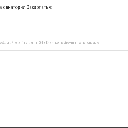
 в санатории Закарпатья:
бхідний текст і натисніть Ctrl + Enter, щоб повідомити про це редакцію