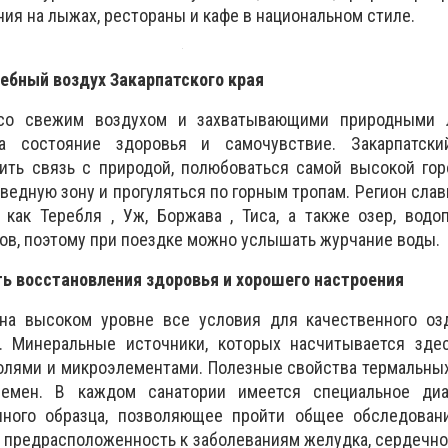
ния на лыжах, рестораны и кафе в национальном стиле.
ебный воздух Закарпатского края
со свежим воздухом и захватывающими природными 
а состояние здоровья и самочувствие. Закарпатск
ить связь с природой, полюбоваться самой высокой гор
оведную зону и прогуляться по горным тропам. Регион сла
 как Теребля , Уж, Боржава , Тиса, а также озер, водо
ов, поэтому при поездке можно услышать журчание воды.
ь восстановления здоровья и хорошего настроения
на высоком уровне все условия для качественного оз
. Минеральные источники, которых насчитывается здес
лями и микроэлементами. Полезные свойства термальных
емен. В каждом санатории имеется специальное диа
ного образца, позволяющее пройти общее обследовани
ть предрасположенность к заболеваниям желудка, сердечно