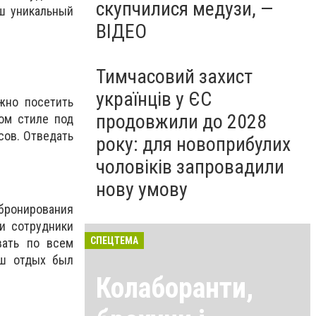
скупчилися медузи, —
аш уникальный
ВІДЕО
Тимчасовий захист
українців у ЄС
жно посетить
продовжили до 2028
ом стиле под
сов. Отведать
року: для новоприбулих
чоловіків запровадили
нову умову
-бронирования
и сотрудники
СПЕЦТЕМА
вать по всем
аш отдых был
Колаборанти,