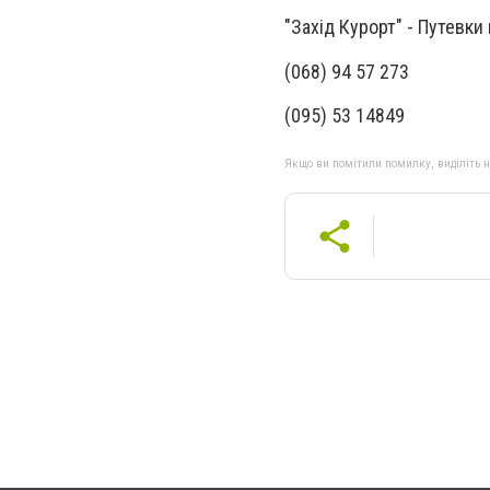
"Захiд Курорт" - Путевки
(068) 94 57 273
(095) 53 14849
Якщо ви помітили помилку, виділіть нео