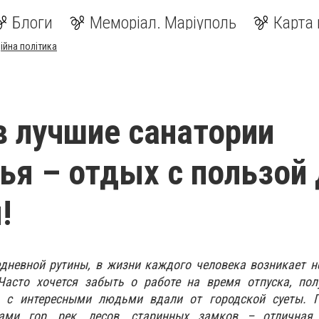
Блоги
Меморіал. Маріуполь
Карта 
ійна політика
в лучшие санатории
ья – отдых с пользой
!
едневной рутины, в жизни каждого человека возникает 
Часто хочется забыть о работе на время отпуска, пол
я с интересными людьми вдали от городской суеты. 
ми гор, рек, лесов, старинных замков – отличная