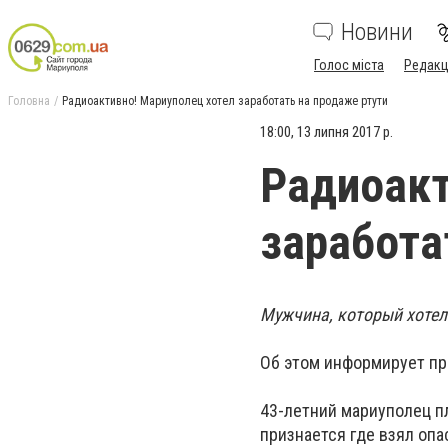
Новини
Голос міста
Редакц
Головна
Радиоактивно! Мариуполец хотел заработать на продаже ртути
18:00, 13 липня 2017 р.
Радиоакт
заработа
Мужчина, который хотел 
Об этом информирует пр
43-летний мариуполец п
признается где взял оп