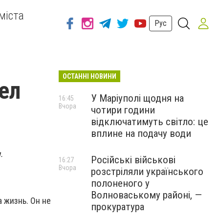
міста
Рус
ОСТАННІ НОВИНИ
ел
У Маріуполі щодня на
16:45
Вчора
чотири години
відключатимуть світло: це
вплине на подачу води
.
Російські військові
16:27
Вчора
розстріляли українського
полоненого у
Волноваському районі, —
 жизнь. Он не
прокуратура