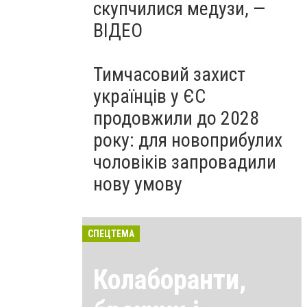
скупчилися медузи, —
ВІДЕО
Тимчасовий захист
українців у ЄС
продовжили до 2028
року: для новоприбулих
чоловіків запровадили
нову умову
СПЕЦТЕМА
Колаборанти,