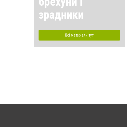
брехуни і
зрадники
Всі матеріали тут