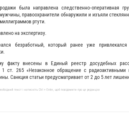
родажи была направлена следственно-оперативная гру
ужчины, правоохранители обнаружили и изъяли стеклянн
 миллиграммов ртути.
влено на экспертизу.
ался безработный, который ранее уже привлекался
и.
му факту внесены в Единый реестр досудебных рас
 1 ст. 265 «Незаконное обращение с радиоактивными 
ины. Санкция статьи предусматривает от 2 до 5 лет лишен
бхідний текст і натисніть Ctrl + Enter, щоб повідомити про це редакцію