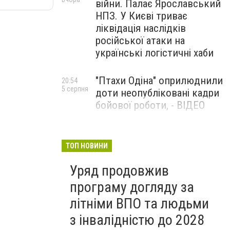
війни. Палає Ярославський
НПЗ. У Києві триває
ліквідація наслідків
російської атаки на
українські логістичні хаби
"Птахи Одіна" оприлюднили
20:54
5 серпня
доти неопубліковані кадри
бойової роботи, - ВІДЕО
Маріуполець Андрій
17:15
5 серпня
Бєдняков зіграє тата
ТОП НОВИНИ
Петрика П’яточкина у
Уряд продовжив
новому українському
фільмі, - ФОТО
програму догляду за
літніми ВПО та людьми
з інвалідністю до 2028