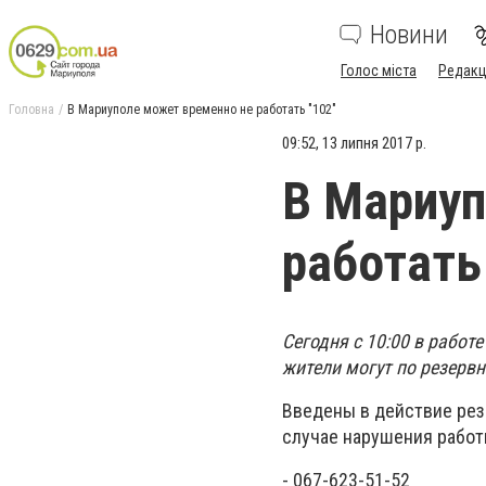
Новини
Голос міста
Редакц
Головна
В Мариуполе может временно не работать "102"
09:52, 13 липня 2017 р.
В Мариуп
работать
Сегодня с 10:00 в рабо
жители могут по резерв
Введены в действие рез
случае нарушения работ
- 067-623-51-52