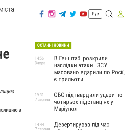
міста
Рус
ОСТАННІ НОВИНИ
не
В Генштабі розкрили
14:56
Вчора
наслідки атаки . ЗСУ
масовано вдарили по Росії,
є прильоти
олицию
СБС підтвердили удари по
19:31
7 серпня
чотирьох підстанціях у
Маріуполі
полицию в
Дезертирував під час
14:44
7 серпня