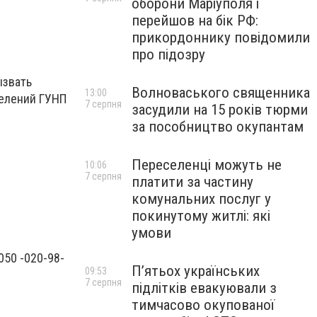
оборони Маріуполя і
перейшов на бік РФ:
прикордоннику повідомили
про підозру
ызвать
Волноваського священника
13:00
делений ГУНП
7 серпня
засудили на 15 років тюрми
за пособництво окупантам
Переселенці можуть не
10:06
7 серпня
платити за частину
комунальних послуг у
покинутому житлі: які
умови
050 -020-98-
П’ятьох українських
09:53
7 серпня
підлітків евакуювали з
тимчасово окупованої