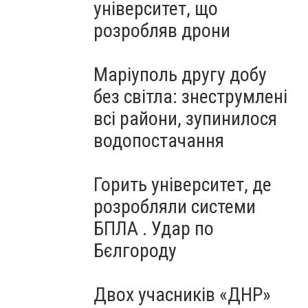
університет, що
розробляв дрони
Маріуполь другу добу
без світла: знеструмлені
всі райони, зупинилося
водопостачання
Горить університет, де
розробляли системи
БПЛА . Удар по
Бєлгороду
Двох учасників «ДНР»