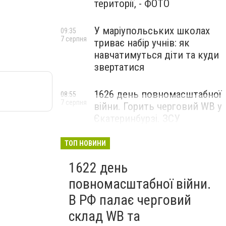
території, - ФОТО
У маріупольських школах
09:35
7 серпня
триває набір учнів: як
навчатимуться діти та куди
звертатися
1626 день повномасштабної
08:55
7 серпня
війни. Горить черговий WB у
Єкатеринбурзі. ЗСУ
атакували військові цілі у
Маріуполі
ТОП НОВИНИ
1622 день
повномасштабної війни.
В РФ палає черговий
склад WB та