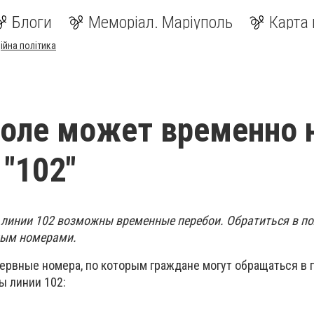
Блоги
Меморіал. Маріуполь
Карта 
ійна політика
оле может временно 
 "102"
те линии 102 возможны временные перебои. Обратиться в п
ным номерами.
ервные номера, по которым граждане могут обращаться в 
ы линии 102: