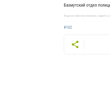
Бахмутский отдел полици
Якщо ви помітили помилку, виділіть нео
#102