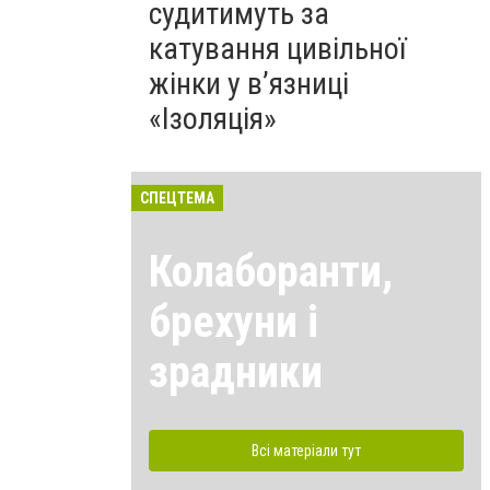
судитимуть за
катування цивільної
жінки у в’язниці
«Ізоляція»
СПЕЦТЕМА
Колаборанти,
брехуни і
зрадники
Всі матеріали тут