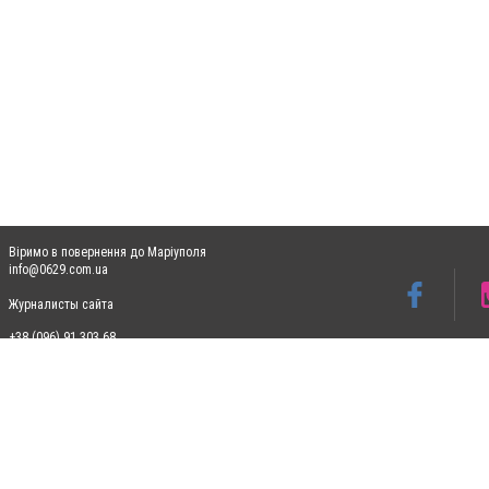
Віримо в повернення до Маріуполя
info@0629.com.ua
Журналисты сайта
+38 (096) 91 303 68
Допускається цитування матеріалів без отримання попередньої згоди 0629.com.ua за
пошукових систем гіперпосилання на цитовані статті не нижче другого абзацу в тек
Матеріали з плашками "Новини компаній", "Промо", "Партнерський матеріал", "Партнер
Реклама на сайті
Ф