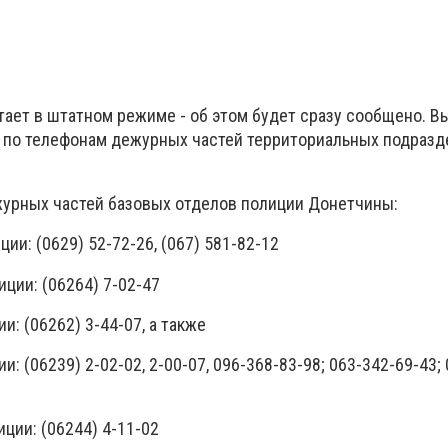
тает в штатном режиме - об этом будет сразу сообщено. В
 по телефонам дежурных частей территориальных подраз
урных частей базовых отделов полиции Донетчины:
ии: (0629) 52-72-26, (067) 581-82-12
ции: (06264) 7-02-47
и: (06262) 3-44-07, а также
: (06239) 2-02-02, 2-00-07, 096-368-83-98; 063-342-69-43; 
ции: (06244) 4-11-02