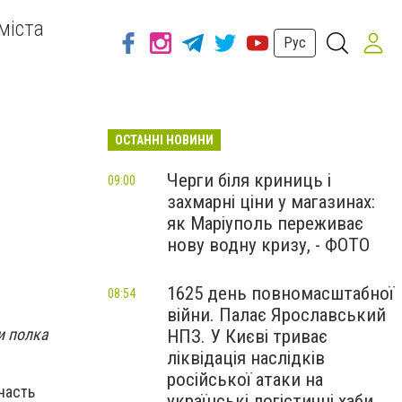
міста
Рус
ОСТАННІ НОВИНИ
Черги біля криниць і
09:00
захмарні ціни у магазинах:
як Маріуполь переживає
нову водну кризу, - ФОТО
1625 день повномасштабної
08:54
війни. Палає Ярославський
и полка
НПЗ. У Києві триває
ліквідація наслідків
російської атаки на
часть
українські логістичні хаби