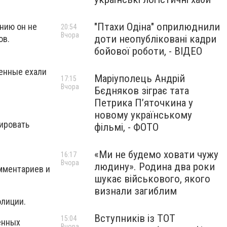
"Птахи Одіна" оприлюднили
ению он не
20:54
Вчора
доти неопубліковані кадри
ов.
бойової роботи, - ВІДЕО
оенные ехали
Маріуполець Андрій
17:15
Вчора
Бєдняков зіграє тата
Петрика П’яточкина у
новому українському
фировать
фільмі, - ФОТО
«Ми не будемо ховати чужу
16:17
Вчора
людину». Родина два роки
мментариев и
шукає військового, якого
визнали загиблим
олиции.
Вступників із ТОТ
15:04
енных
Вчора