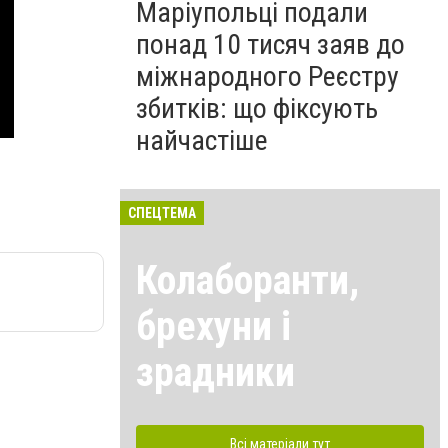
Маріупольці подали
понад 10 тисяч заяв до
міжнародного Реєстру
збитків: що фіксують
найчастіше
СПЕЦТЕМА
Колаборанти,
брехуни і
зрадники
Всі матеріали тут