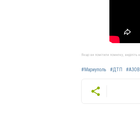
Якщо ви помітили помилку, виділіть нео
#Мариуполь
#ДТП
#АЗОВ