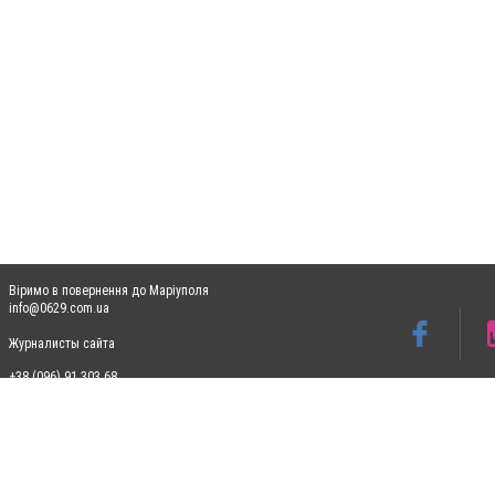
Віримо в повернення до Маріуполя
info@0629.com.ua
Журналисты сайта
+38 (096) 91 303 68
Допускається цитування матеріалів без отримання попередньої згоди 0629.com.ua за
пошукових систем гіперпосилання на цитовані статті не нижче другого абзацу в тек
Матеріали з плашками "Новини компаній", "Промо", "Партнерський матеріал", "Партнер