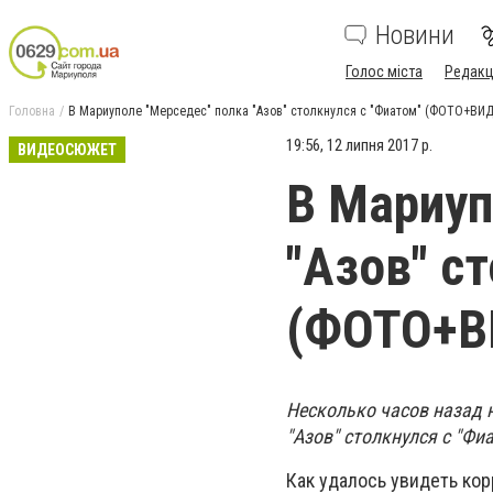
Новини
Голос міста
Редакц
Головна
В Мариуполе "Мерседес" полка "Азов" столкнулся с "Фиатом" (ФОТО+ВИ
19:56, 12 липня 2017 р.
ВИДЕОСЮЖЕТ
В Мариуп
"Азов" с
(ФОТО+В
Несколько часов назад 
"Азов" столкнулся с "Фи
Как удалось увидеть кор