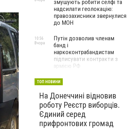
змушують робити селфі та
надсилати геолокацію:
правозахисники звернулися
до МОН
Путін дозволив членам
10:56
Вчора
банд і
наркоконтрабандистам
підписувати контракти з
армією РФ
Від тих, хто зберігає історію
09:43
ТОП НОВИНИ
Вчора
Донеччини: на снаряді
На Донеччині відновив
залишили послання
окупантам, - ФОТО
роботу Реєстр виборців.
Єдиний серед
прифронтових громад