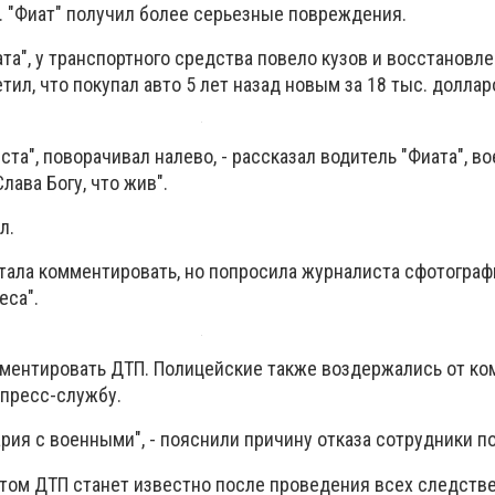
. "Фиат" получил более серьезные повреждения.
та", у транспортного средства повело кузов и восстановл
ил, что покупал авто 5 лет назад новым за 18 тыс. доллар
ста", поворачивал налево, - рассказал водитель "Фиата", в
Слава Богу, что жив".
л.
стала комментировать, но попросила журналиста сфотогра
еса".
ментировать ДТП. Полицейские также воздержались от ко
 пресс-службу.
рия с военными", - пояснили причину отказа сотрудники п
 этом ДТП станет известно после проведения всех следств