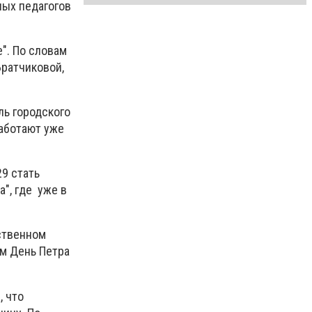
ных педагогов
". По словам
Братчиковой,
ль городского
работают уже
29 стать
а", где уже в
рственном
м День Петра
, что