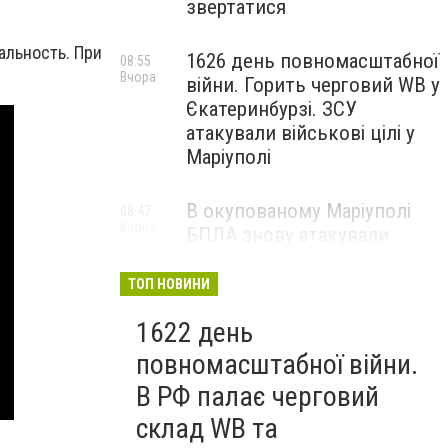
звертатися
альность. При
1626 день повномасштабної
08:55
Вчора
війни. Горить черговий WB у
Єкатеринбурзі. ЗСУ
атакували військові цілі у
Маріуполі
В окупованому Маріуполі
08:47
Вчора
БПЛА знову атакували
енергетичну інфраструктуру,
— ВІДЕО
ТОП НОВИНИ
1622 день
повномасштабної війни.
В РФ палає черговий
склад WB та