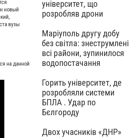
тся
університет, що
ен новый
розробляв дрони
кий,
ста вузы
Маріуполь другу добу
без світла: знеструмлені
всі райони, зупинилося
водопостачання
ся на данной
Горить університет, де
розробляли системи
БПЛА . Удар по
Бєлгороду
Двох учасників «ДНР»