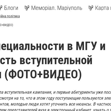
Блоги
Меморіал. Маріуполь
Карта 
ійна політика
ОТО+ВИДЕО)
ециальности в МГУ и
сть вступительной
и (ФОТО+ВИДЕО)
ла вступительная кампания, и первые абитуриенты уже пос
мотря на то, что в этом году поступающие пользуются эл
нтов, молодые люди хотят уточнить все нюансы. В частнос
ем представителей вуза в электронный кабинет, узнать о 