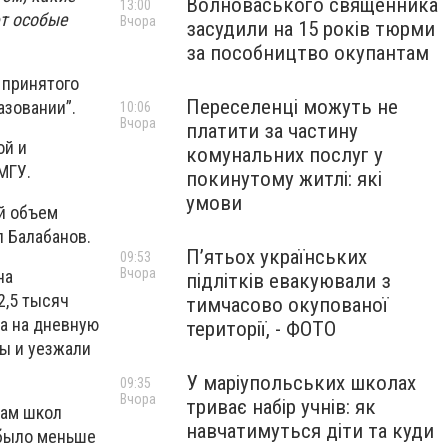
Волноваського священника
13:00
ют особые
Вчора
засудили на 15 років тюрми
за пособництво окупантам
 принятого
Переселенці можуть не
азовании”.
10:06
Вчора
платити за частину
ой и
комунальних послуг у
МГУ.
покинутому житлі: які
умови
ый объем
л Балабанов.
П’ятьох українських
09:53
Вчора
на
підлітків евакуювали з
2,5 тысяч
тимчасово окупованої
та на дневную
території, - ФОТО
зы и уезжали
У маріупольських школах
09:35
Вчора
триває набір учнів: як
кам школ
навчатимуться діти та куди
о было меньше