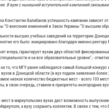
ее. В вузе с нынешней вступительной кампанией связыва
уза Константин Балабанов успешность кампании зависит от
ны “О внесении изменений в Закон Украины “О высшем обр
ельности высших учебных заведений на территории Донецк
ринятие его было инициировано благодаря именно ректору 
нят вчера, гарантирует вузам двух областей фиксированн
пециальности и на все образовательные уровни",- отмети
 на то, что МГУ ранее наблюдался самый большой конкурс 
вузов в Донецкой области (в вуз подали заявления более 
самое низкое количество бюджетных мест - всего 103 мес
ы, в свою очередь, ставили в приоритеты иногородние ву
мест в мариупольских вузах даст возможность выпускни
Мариуполе, а вузу сохранить коллектив. В связи с тем, чт