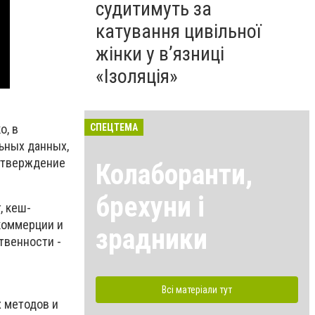
судитимуть за
катування цивільної
жінки у в’язниці
«Ізоляція»
СПЕЦТЕМА
о, в
ьных данных,
одтверждение
Колаборанти,
брехуни і
, кеш-
коммерции и
зрадники
твенности -
Всі матеріали тут
х методов и