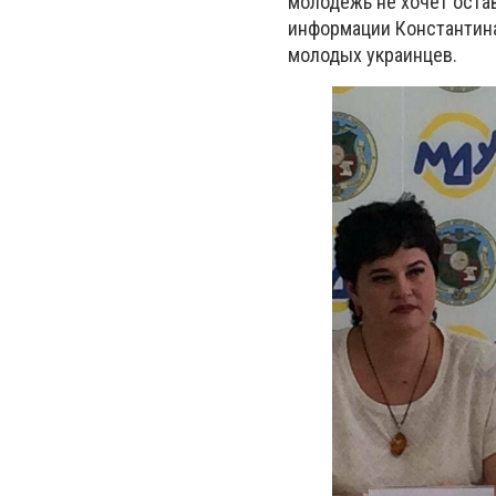
молодежь не хочет остав
информации Константина
молодых украинцев.