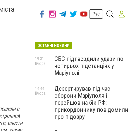
міста
Рус
ОСТАННІ НОВИНИ
СБС підтвердили удари по
19:31
Вчора
чотирьох підстанціях у
Маріуполі
Дезертирував під час
14:44
Вчора
оборони Маріуполя і
перейшов на бік РФ:
пешили в
прикордоннику повідомили
ектронной
про підозру
ти, внести
том, какие