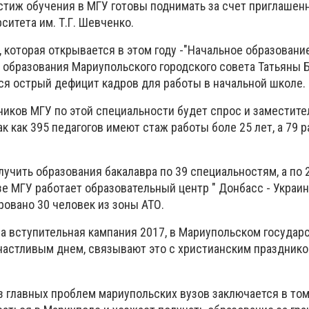
естиж обучения в МГУ готовы поднимать за счет приглашен
ситета им. Т.Г. Шевченко.
 которая открывается в этом году -"Начальное образование
 образования Мариупольского городского совета Татьяны 
я острый дефицит кадров для работы в начальной школе.
ников МГУ по этой специальности будет спрос и заместите
ак как 395 педагогов имеют стаж работы боле 25 лет, а 79 
учить образования бакалавра по 39 специальностям, а по 
зе МГУ работает образовательный центр " Донбасс - Украин
ровано 30 человек из зоны АТО.
ла вступительная кампания 2017, в Мариупольском госуда
частливым днем, связывают это с христианским празднико
з главных проблем мариупольских вузов заключается в том