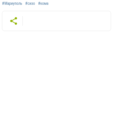
#Мариуполь
#сизо
#кома