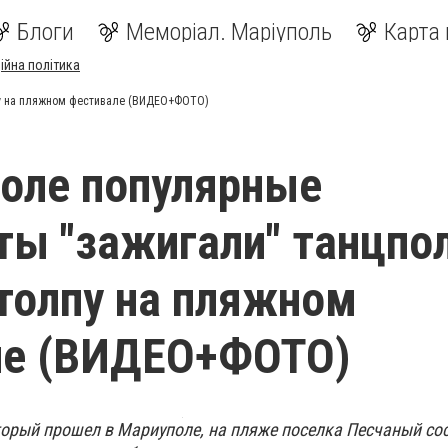
Блоги
Меморіал. Маріуполь
Карта 
ійна політика
пу на пляжном фестивале (ВИДЕО+ФОТО)
оле популярные
ы "зажигали" танцпол
 толпу на пляжном
ле (ВИДЕО+ФОТО)
торый прошел в Мариуполе, на пляже поселка Песчаный со