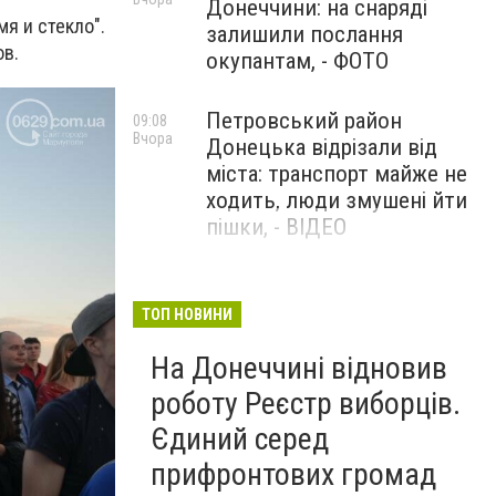
Донеччини: на снаряді
мя и стекло".
залишили послання
ов.
окупантам, - ФОТО
Петровський район
09:08
Вчора
Донецька відрізали від
міста: транспорт майже не
ходить, люди змушені йти
пішки, - ВІДЕО
1624 день повномасштабної
08:54
Вчора
війни. РФ вдарила
ТОП НОВИНИ
«Іскандерами» по Київщині і
На Донеччині відновив
столиці. 15 людей загинули.
В Росії палають
роботу Реєстр виборців.
енергопідстанції та
Єдиний серед
черговий WB
прифронтових громад