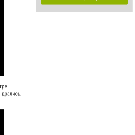
тре
 дрались.