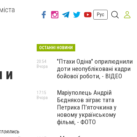
міста
Рус
ОСТАННІ НОВИНИ
"Птахи Одіна" оприлюднили
20:54
Вчора
доти неопубліковані кадри
 и
бойової роботи, - ВІДЕО
Маріуполець Андрій
17:15
Вчора
Бєдняков зіграє тата
Петрика П’яточкина у
новому українському
фільмі, - ФОТО
стоялись