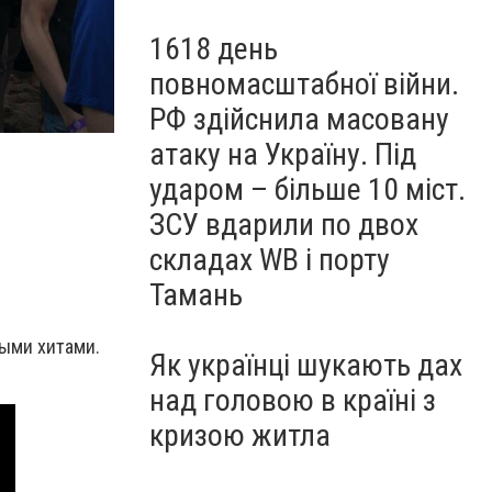
1618 день
повномасштабної війни.
РФ здійснила масовану
атаку на Україну. Під
ударом – більше 10 міст.
ЗСУ вдарили по двох
складах WB і порту
Тамань
рыми хитами.
Як українці шукають дах
над головою в країні з
кризою житла