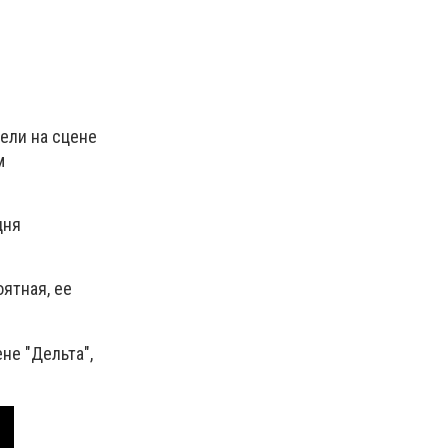
ели на сцене
м
дня
оятная, ее
не "Дельта",