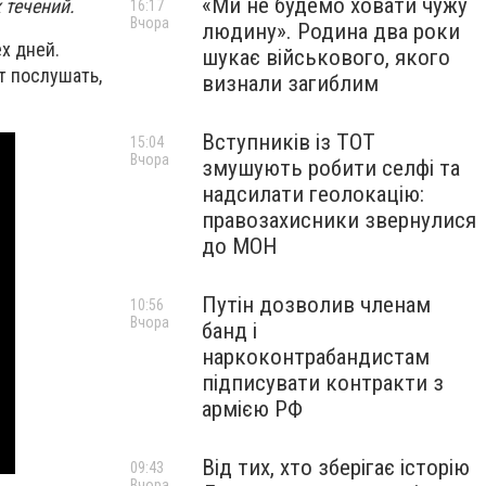
«Ми не будемо ховати чужу
 течений.
16:17
Вчора
людину». Родина два роки
ех дней.
шукає військового, якого
т послушать,
визнали загиблим
Вступників із ТОТ
15:04
Вчора
змушують робити селфі та
надсилати геолокацію:
правозахисники звернулися
до МОН
Путін дозволив членам
10:56
Вчора
банд і
наркоконтрабандистам
підписувати контракти з
армією РФ
Від тих, хто зберігає історію
09:43
Вчора