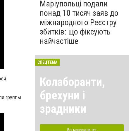
Маріупольці подали
понад 10 тисяч заяв до
міжнародного Реєстру
збитків: що фіксують
найчастіше
СПЕЦТЕМА
Колаборанти,
оей
брехуни і
ли группы
зрадники
Всі матеріали тут