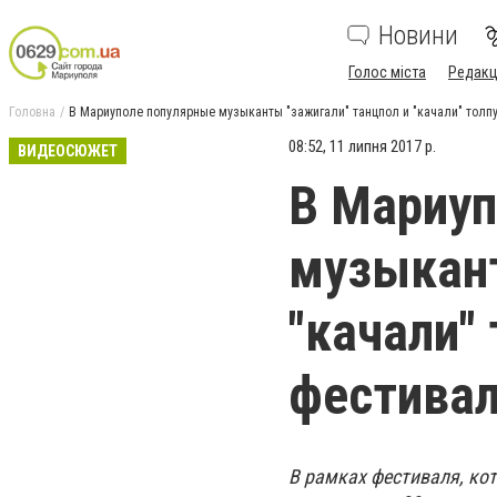
Новини
Голос міста
Редакц
Головна
В Мариуполе популярные музыканты "зажигали" танцпол и "качали" тол
08:52, 11 липня 2017 р.
ВИДЕОСЮЖЕТ
В Мариуп
музыкант
"качали"
фестива
В рамках фестиваля, ко