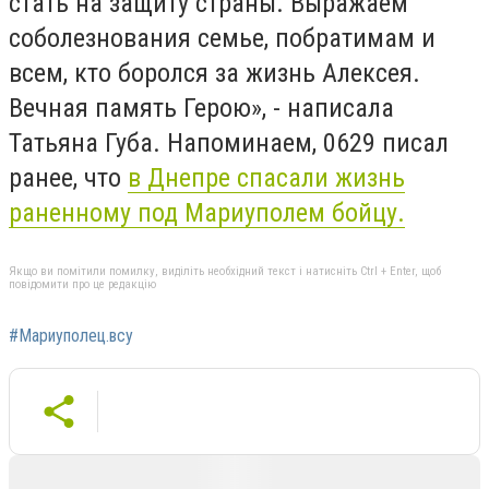
стать на защиту страны. Выражаем
соболезнования семье, побратимам и
всем, кто боролся за жизнь Алексея.
Вечная память Герою», - написала
Татьяна Губа. Напоминаем, 0629 писал
ранее, что
в Днепре спасали жизнь
раненному под Мариуполем бойцу.
Якщо ви помітили помилку, виділіть необхідний текст і натисніть Ctrl + Enter, щоб
повідомити про це редакцію
#Мариуполец.всу