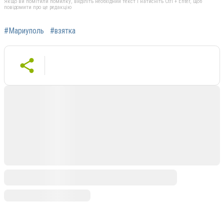
Якщо ви помітили помилку, виділіть необхідний текст і натисніть Ctrl + Enter, щоб
повідомити про це редакцію
#Мариуполь
#взятка