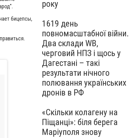
року
арод".
чает бицепсы,
1619 день
повномасштабної війни.
правиться.
Два склади WB,
черговий НПЗ і щось у
Дагестані – такі
результати нічного
полювання українських
дронів в РФ
«Скільки колагену на
Піщанці»: біля берега
Маріуполя знову