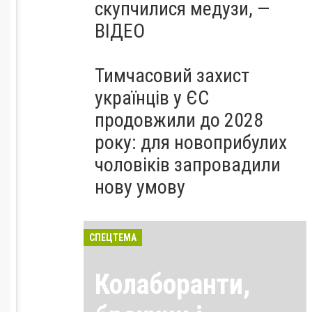
скупчилися медузи, —
ВІДЕО
Тимчасовий захист
українців у ЄС
продовжили до 2028
року: для новоприбулих
чоловіків запровадили
нову умову
СПЕЦТЕМА
Колаборанти,