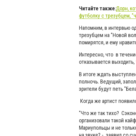
Читайте также
:
Дорн
, к
футболку с трезубцем, "
Напомним, в интервью од
трезубцем на "Новой вол
помирятся, и ему нравит
Интересно, что в течени
отказывается выходить, 
В итоге ждать выступле
полночь. Ведущий, запол
зрители будут петь "Бела
Когда же артист появил
"Что же так тихо? Сэко
организовали такой кайф
Мариупольцы и не только
на звуке? - заявил со с