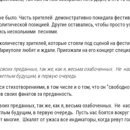
не было. Часть зрителей демонстративно покидала фестива
олитической позицией. Другие оставались, чтобы просто 
ись несколькими песнями.
количеству зрителей, которые стояли под сценой на фести
Мариуполе любят и ждали. Приезжали на его концерт специа
своих преданных, так же, как я, весьма озабоченных. Не 
светлым будущим, в первую очередь
я стихотворениями, в том числе и о том, что он "свободно
в своих фанатов за преданность.
воих преданных, так же, как я, весьма озабоченных. Не н
тлым будущим, в первую очередь. Пусть нас боятся вокруг
т многие. Шкалят от ужаса все индикаторы, когда ревут г