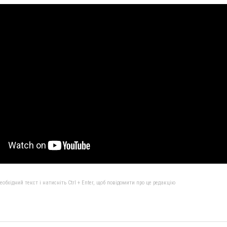
бхідний текст і натисніть Ctrl + Enter, щоб повідомити про це редакцію