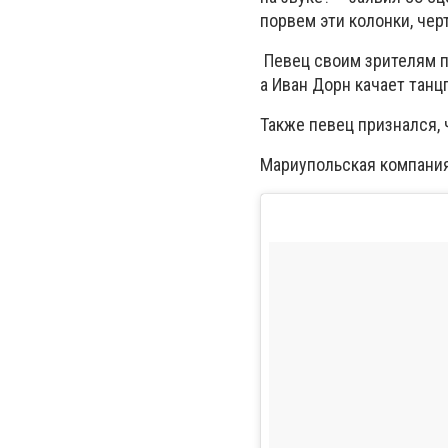
порвем эти колонки, черт
Певец своим зрителям пр
а Иван Дорн качает танц
Также певец признался, 
Мариупольская компания