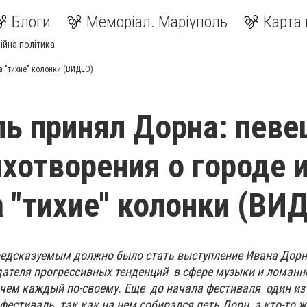
Блоги
Меморіал. Маріуполь
Карта 
ійна політика
а "тихие" колонки (ВИДЕО)
ь принял Дорна: певе
ихотворения о городе 
а "тихие" колонки (ВИ
едсказуемым должно было стать выступление Ивана Дорн
дателя прогрессивных тенденций в сфере музыки и ломанно
чем каждый по-своему. Еще до начала фестиваля один из
фестиваль, так как на нем собирался петь Дорн, а кто-то 