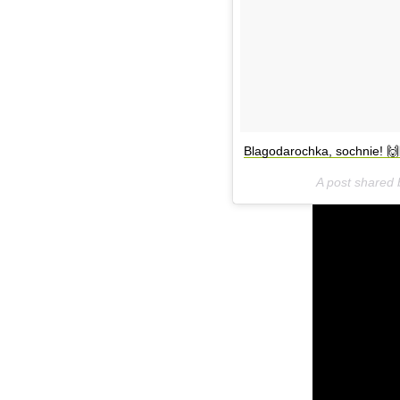
Blagodarochka, sochnie! 
A post shared