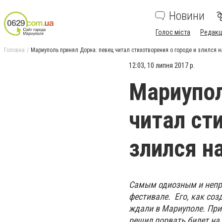
Новини
Голос міста
Редакц
Головна
Мариуполь принял Дорна: певец читал стихотворения о городе и злился н
12:03, 10 липня 2017 р.
Мариупол
читал ст
злился н
Самым одиозным и непр
фестивале. Его, как соз
ждали в Мариуполе. При
решил порвать билет на 