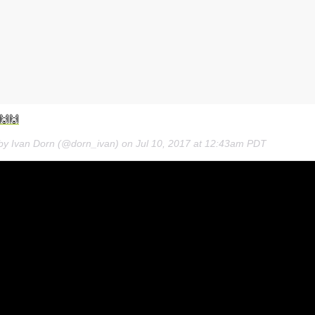
🙌🙌
 by Ivan Dorn (@dorn_ivan) on
Jul 10, 2017 at 12:43am PDT