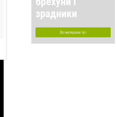
брехуни і
зрадники
Всі матеріали тут