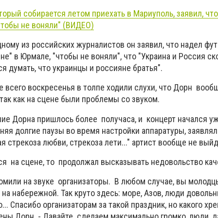
оторый собирается летом приехать в Мариуполь, заявил, чт
чтобы не воняли" (ВИДЕО)
ному из российских журналистов он заявил, что надел фут
не" в Юрмале, "чтобы не воняли", что "Украина и Россия ск
ся думать, что украинцы и россияне братья".
е всего воскресенья в толпе ходили слухи, что Дорн вооб
так как на сцене были проблемы со звуком.
ние Дорна пришлось более получаса, и концерт начался у
няя долгие паузы во время настройки аппаратуры, заявлял
я стрекоза любви, стрекоза лети..." артист вообще не выйд
ся на сцене, то продолжал высказывать недовольство кач
номили на звуке организаторы. В любом случае, вы молодц
 на набережной. Так круто здесь: море, Азов, люди довольн
... Спасибо организаторам за такой праздник, но какого хр
цены Дорн. - Давайте сделаем максимально громко, люди, д