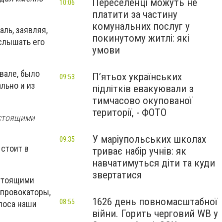
Переселенці можуть не
10:06
платити за частину
комунальних послуг у
ль, заявляя,
покинутому житлі: які
услышать его
умови
вале, было
П’ятьох українських
09:53
льно и из
підлітків евакуювали з
тимчасово окупованої
території, - ФОТО
настоящими
У маріупольських школах
09:35
 стоит в
триває набір учнів: як
навчатимуться діти та куди
звертатися
астоящими
 провокаторы,
1626 день повномасштабної
08:55
олоса наши
війни. Горить черговий WB у