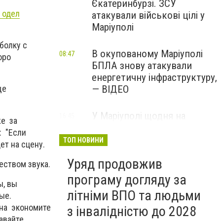
Єкатеринбурзі. ЗСУ
о одел
атакували військові цілі у
Маріуполі
болку с
В окупованому Маріуполі
08:47
оро
БПЛА знову атакували
енергетичну інфраструктуру,
— ВІДЕО
ще
У Маріуполі щодня на
16:45
же за
Вчора
чотири години
: "Если
відключатимуть світло: це
ТОП НОВИНИ
ет на сцену.
вплине на подачу води
Уряд продовжив
еством звука.
програму догляду за
ы, вы
літніми ВПО та людьми
ые.
ена экономите
з інвалідністю до 2028
авайте