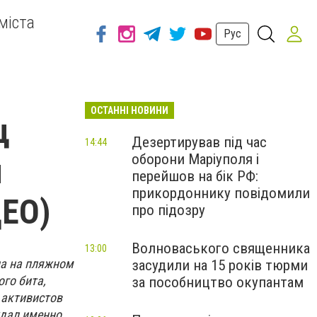
міста
Рус
ОСТАННІ НОВИНИ
ц
Дезертирував під час
14:44
оборони Маріуполя і
и
перейшов на бік РФ:
прикордоннику повідомили
ДЕО)
про підозру
Волноваського священника
13:00
а на пляжном
засудили на 15 років тюрми
го бита,
за пособництво окупантам
 активистов
ждал именно