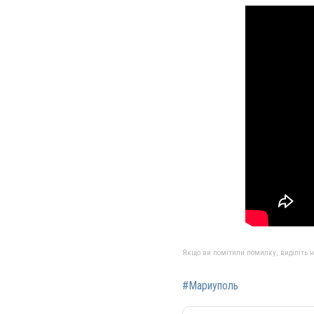
Якщо ви помітили помилку, виділіть нео
#Мариуполь