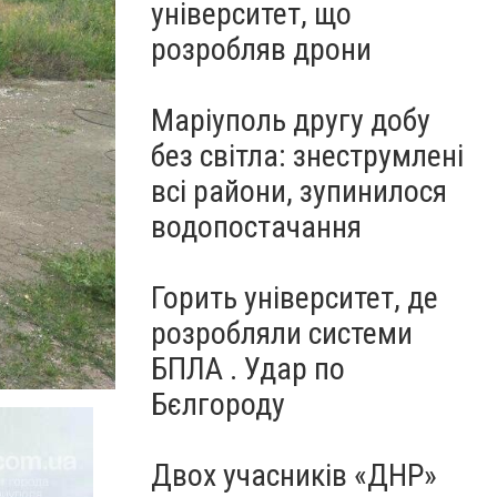
університет, що
розробляв дрони
Маріуполь другу добу
без світла: знеструмлені
всі райони, зупинилося
водопостачання
Горить університет, де
розробляли системи
БПЛА . Удар по
Бєлгороду
Двох учасників «ДНР»