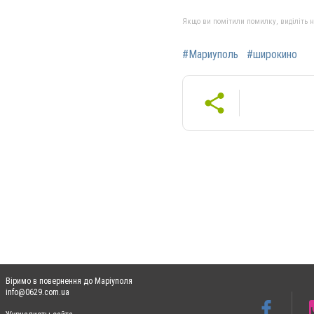
Якщо ви помітили помилку, виділіть нео
#Мариуполь
#широкино
Віримо в повернення до Маріуполя
info@0629.com.ua