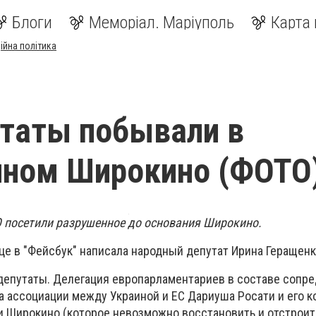
Блоги
Меморіал. Маріуполь
Карта 
ійна політика
таты побывали в
нном Широкино (ФОТО
О посетили разрушенное до основания Широкино.
це в "Фейсбук" написала народный депутат Ирина Геращенк
депутаты. Делегация европарламентариев в составе сопр
а ассоциации между Украиной и ЕС Дариуша Росати и его к
и Широкино (которое невозможно восстановить и отстроит