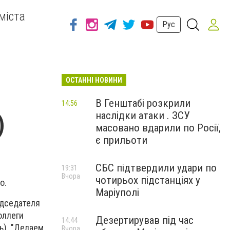
міста
Рус
ОСТАННІ НОВИНИ
В Генштабі розкрили
14:56
наслідки атаки . ЗСУ
)
масовано вдарили по Росії,
є прильоти
СБС підтвердили удари по
19:31
Вчора
чотирьох підстанціях у
о.
Маріуполі
едседателя
оллеги
Дезертирував під час
14:44
ь). "Делаем
Вчора