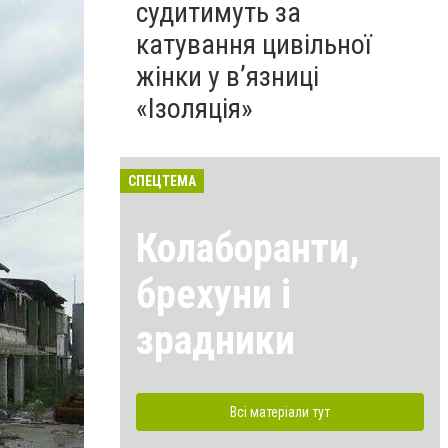
судитимуть за
катування цивільної
жінки у в’язниці
«Ізоляція»
СПЕЦТЕМА
Колаборанти,
брехуни і
зрадники
Всі матеріали тут