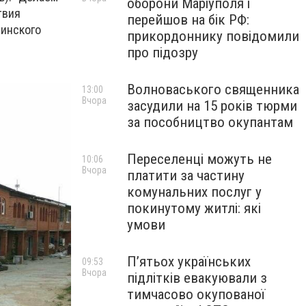
оборони Маріуполя і
твия
перейшов на бік РФ:
тинского
прикордоннику повідомили
про підозру
Волноваського священника
13:00
Вчора
засудили на 15 років тюрми
за пособництво окупантам
Переселенці можуть не
10:06
Вчора
платити за частину
комунальних послуг у
покинутому житлі: які
умови
П’ятьох українських
09:53
Вчора
підлітків евакуювали з
тимчасово окупованої