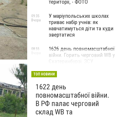
території, - ФОТО
У маріупольських школах
09:35
Вчора
триває набір учнів: як
навчатимуться діти та куди
звертатися
1626 день повномасштабної
08:55
Вчора
війни. Горить черговий WB у
Єкатеринбурзі. ЗСУ
атакували військові цілі у
Маріуполі
ТОП НОВИНИ
1622 день
повномасштабної війни.
В РФ палає черговий
склад WB та