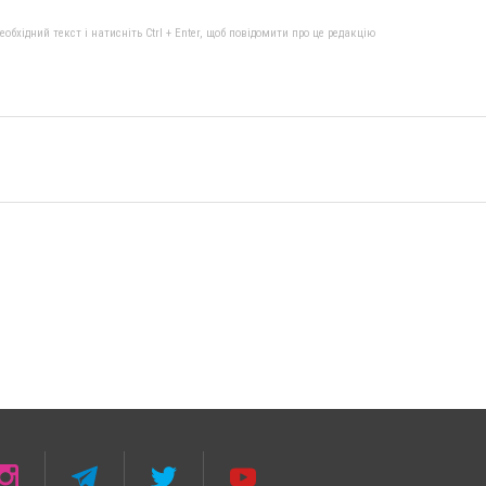
бхідний текст і натисніть Ctrl + Enter, щоб повідомити про це редакцію