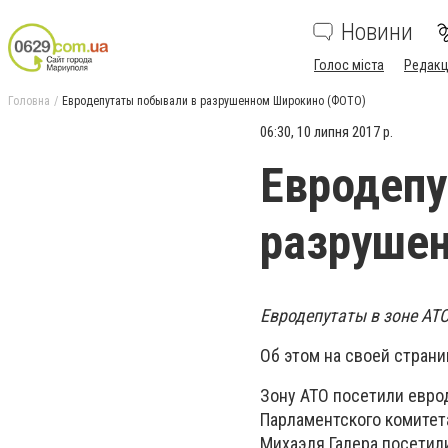
Новини
Голос міста
Редакц
Головна
Евродепутаты побывали в разрушенном Широкино (ФОТО)
06:30, 10 липня 2017 р.
Евродепу
разруше
Евродепутаты в зоне АТ
Об этом на своей страни
Зону АТО посетили евро
Парламентского комитет
Михаэля Галера посетил