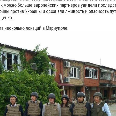
ак можно больше европейских партнеров увидели последс
ойны против Украины и осознали лживость и опасность пу
ащенко.
ла несколько локаций в Мариуполе.