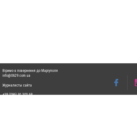
Віримо в повернення до Маріуполя
info@0629.com.ua
Журналисты сайта
+38 (096) 91 303 68
Допускається цитування матеріалів без отримання попередньої згоди 0629.com.ua за
пошукових систем гіперпосилання на цитовані статті не нижче другого абзацу в тек
Матеріали з плашками "Новини компаній", "Промо", "Партнерський матеріал", "Партнер
Реклама на сайті
Ф