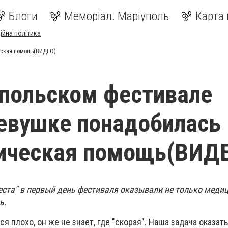
Блоги
Меморіал. Маріуполь
Карта 
ійна політика
еская помощь(ВИДЕО)
польском фестивале
евушке понадобилась
гическая помощь(ВИД
еста" в первый день фестиваля оказывали не только медиц
ь.
я плохо, он же не знает, где "скорая". Наша задача оказат