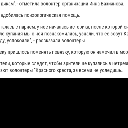
дикам",- отметила волонтер организации Инна Вазианова.
надобилась психологическая помощь.
галась с парнем, у нее началась истерика, после которой о
ле купания мы с ней познакомились, узнали, что ее зовут К
у, успокоили", - рассказали волонтеры.
ку пришлось поменять повязку, которую он намочил в мор
тели, которые следят, чтобы зрители не купались в нетре
чают волонтеры "Красного креста, за всеми не уследишь...