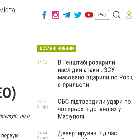
міста
Рус
ОСТАННІ НОВИНИ
В Генштабі розкрили
14:56
наслідки атаки . ЗСУ
масовано вдарили по Росії,
є прильоти
ЕО)
СБС підтвердили удари по
19:31
Вчора
чотирьох підстанціях у
инскую, но и
Маріуполі
Дезертирував під час
14:44
ь первую
Вчора