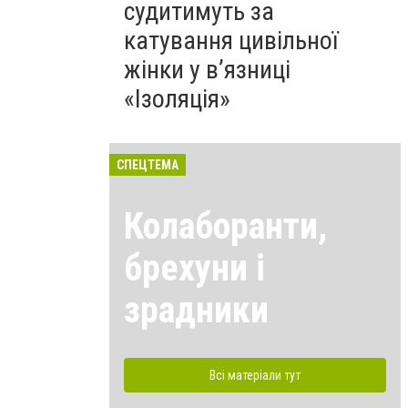
судитимуть за
катування цивільної
жінки у в’язниці
«Ізоляція»
СПЕЦТЕМА
Колаборанти,
брехуни і
зрадники
Всі матеріали тут