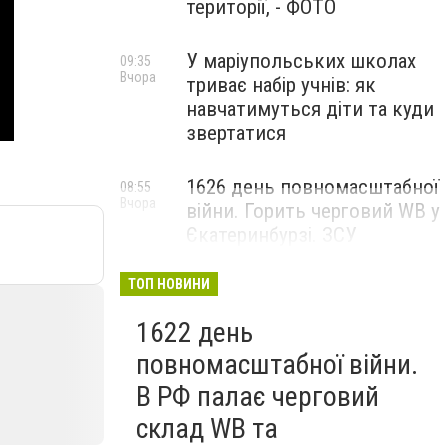
території, - ФОТО
У маріупольських школах
09:35
Вчора
триває набір учнів: як
навчатимуться діти та куди
звертатися
1626 день повномасштабної
08:55
Вчора
війни. Горить черговий WB у
Єкатеринбурзі. ЗСУ
атакували військові цілі у
Маріуполі
ТОП НОВИНИ
1622 день
повномасштабної війни.
В РФ палає черговий
склад WB та