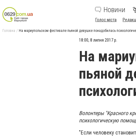
Новини
Голос міста
Редакц
Головна
На мариупольском фестивале пьяной девушке понадобилась психологич
18:00, 8 липня 2017 р.
На мариу
пьяной д
психоло
Волонтеры "Красного кр
психологическую помощ
"Если человеку становитс