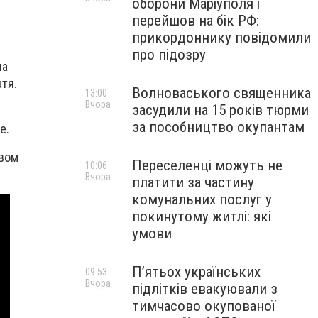
оборони Маріуполя і
перейшов на бік РФ:
прикордоннику повідомили
про підозру
на
атя.
Волноваського священника
13:00
Вчора
засудили на 15 років тюрми
за пособництво окупантам
е.
звом
Переселенці можуть не
10:06
Вчора
платити за частину
комунальних послуг у
покинутому житлі: які
умови
П’ятьох українських
09:53
Вчора
підлітків евакуювали з
тимчасово окупованої