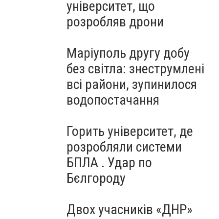
університет, що
розробляв дрони
Маріуполь другу добу
без світла: знеструмлені
всі райони, зупинилося
водопостачання
Горить університет, де
розробляли системи
БПЛА . Удар по
Бєлгороду
Двох учасників «ДНР»