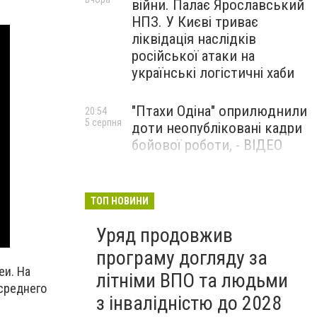
війни. Палає Ярославський
НПЗ. У Києві триває
ліквідація наслідків
російської атаки на
українські логістичні хаби
"Птахи Одіна" оприлюднили
20:54
5 серпня
доти неопубліковані кадри
бойової роботи, - ВІДЕО
Маріуполець Андрій
17:15
5 серпня
Бєдняков зіграє тата
ТОП НОВИНИ
Петрика П’яточкина у
Уряд продовжив
новому українському
фільмі, - ФОТО
програму догляду за
еи. На
літніми ВПО та людьми
среднего
з інвалідністю до 2028