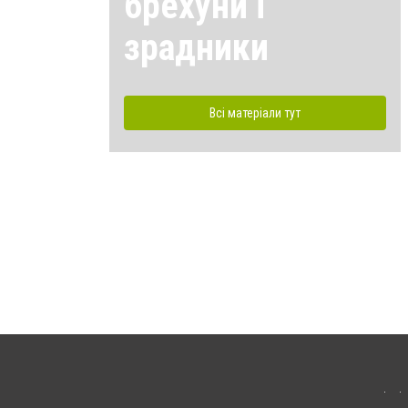
брехуни і
зрадники
Всі матеріали тут