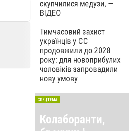
скупчилися медузи, —
ВІДЕО
Тимчасовий захист
українців у ЄС
продовжили до 2028
року: для новоприбулих
чоловіків запровадили
нову умову
СПЕЦТЕМА
Колаборанти,