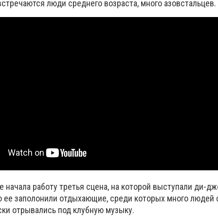
стречаются люди среднего возраста, много азовстальцев.
е начала работу третья сцена, на которой выступали ди-дж
о ее заполонили отдыхающие, среди которых много людей 
ски отрывались под клубную музыку.