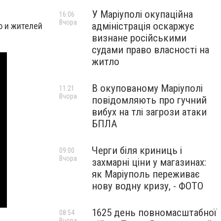
У Маріуполі окупаційна
16:06
Вчора
адміністрація оскаржує
о и жителей
визнане російськими
судами право власності на
житло
В окупованому Маріуполі
11:21
Вчора
повідомляють про гучний
вибух на тлі загрози атаки
БПЛА
Черги біля криниць і
09:00
Вчора
захмарні ціни у магазинах:
як Маріуполь переживає
нову водну кризу, - ФОТО
1625 день повномасштабної
08:54
Вчора