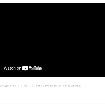
бхідний текст і натисніть Ctrl + Enter, щоб повідомити про це редакцію