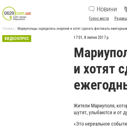
Новини
Голос міста
Редакц
Головна
Мариупольцы зарядились энергией и хотят сделать фестиваль ежегодны
17:01, 8 липня 2017 р.
ВИДЕООПРОС
Мариупол
и хотят 
ежегодн
Жители Мариуполя, кото
шутят, улыбаются и от д
«Это нереальное событие