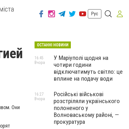
міста
Рус
ОСТАННІ НОВИНИ
гией
У Маріуполі щодня на
16:45
Вчора
чотири години
відключатимуть світло: це
вплине на подачу води
Російські військові
16:27
Вчора
розстріляли українського
ивом. Они
полоненого у
Волноваському районі, —
прокуратура
ворят