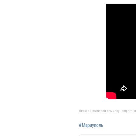
Якщо ви помітили помилку, виділіть нео
#Мариуполь