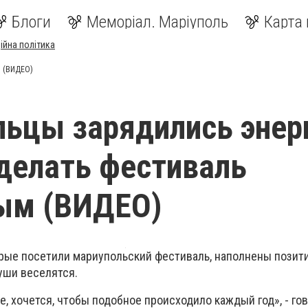
Блоги
Меморіал. Маріуполь
Карта 
ійна політика
м (ВИДЕО)
ьцы зарядились энер
сделать фестиваль
ым (ВИДЕО)
рые посетили мариупольский фестиваль, наполнены позит
уши веселятся.
, хочется, чтобы подобное происходило каждый год», - го