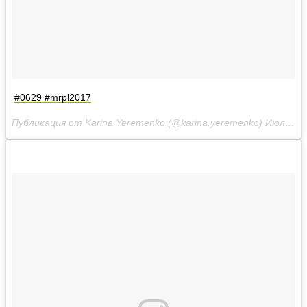
#0629 #mrpl2017
Публикация от Karina Yeremenko (@karina.yeremenko)
Июл 8 2017 в 2:39 PDT