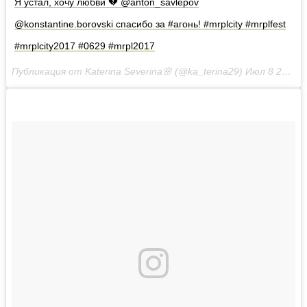
Я устал, хочу любви 💔 @anton_savlepov
@konstantine.borovski спасибо за #агонь! #mrplcity #mrplfest
#mrplcity2017 #0629 #mrpl2017
Публикация от Katerina Severina🌸 (@ka_terina29)
Июл 8 2017 в 3:17 PDT