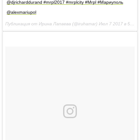
@djricharddurand #mrpl2017 #mrplcity #Mrpl #Мариуполь
@alexmariupol
Публикация от Ирина Лапаева (@iruhamar)
Июл 7 2017 в 5:54 PDT