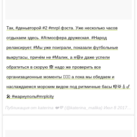
Так, #деньвторой #2 #mrpl фэста. Уже несколько часов
отдыхаем здесь. #Атмосфера дружеская. #Народ
релаксирует. #Мы уже поиграли, показали футбольные
выкрутасы, причём не #Малик, а я😆и даже успели
обратиться в скорую 🙈 надо же проверить все
организационные моменты ☝🏽🙈 а пока мы обедаем и
наслаждаемся морским видом под ритмичные басы 🎼🥁🎸🎷
🎤 #мариуполь#mrplcity
Публикация от katerina ❤️💙 (@katerina_malika)
Июл 8 2017 в 5:21 PDT