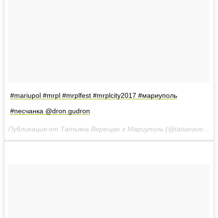
#mariupol #mrpl #mrplfest #mrplcity2017 #мариуполь
#песчанка @dron.gudron
Публикация от Татьяна Верещак г.Мариуполь (@tatianavereshcak)