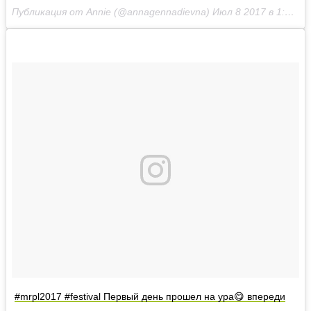
Публикация от Annie (@annagennadievna)
Июл 8 2017 в 1:28 PDT
#mrpl2017 #festival Первый день прошел на ура😋 впереди