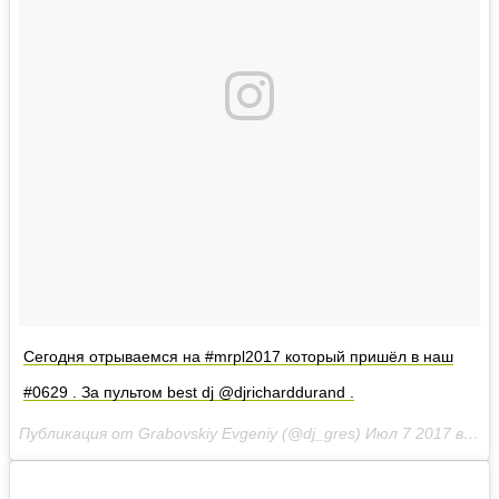
Сегодня отрываемся на #mrpl2017 который пришёл в наш
#0629 . За пультом best dj @djricharddurand .
Публикация от Grabovskiy Evgeniy (@dj_gres)
Июл 7 2017 в 4:16 PDT