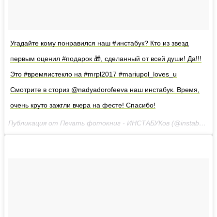
Угадайте кому понравился наш #инстабук? Кто из звезд
первым оценил #подарок 🎁, сделанный от всей души! Да!!!
Это #времяистекло на #mrpl2017 #mariupol_loves_u
Смотрите в сториз @nadyadorofeeva наш инстабук. Время,
очень круто зажгли вчера на фесте! Спасибо!
Публикация от Печать фотокниг - ИНСТАБУКов (@instabook.life)