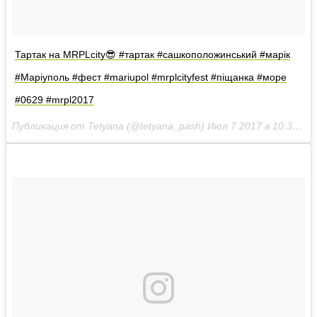
Тартак на MRPLcity😎 #тартак #сашкоположинський #марік
#Маріуполь #фест #mariupol #mrplcityfest #піщанка #море
#0629 #mrpl2017
Публикация от Tetyana (@tetyana_pash)
Июл 7 2017 в 10:38 PDT