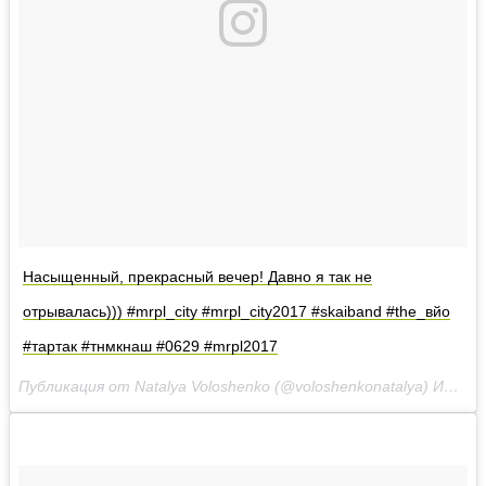
Насыщенный, прекрасный вечер! Давно я так не
отрывалась))) #mrpl_city #mrpl_city2017 #skaiband #the_вйо
#тартак #тнмкнаш #0629 #mrpl2017
Публикация от Natalya Voloshenko (@voloshenkonatalya)
Июл 7 2017 в 5:01 PDT