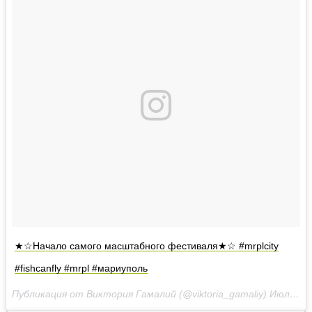
★☆Начало самого масштабного фестиваля★☆ #mrplcity
#fishcanfly #mrpl #мариуполь
Публикация от Виктория Гамалий (@viktoria_gamaliy)
Июл 8 2017 в 4:05 PDT