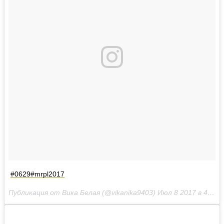
#0629#mrpl2017
Публикация от Вика Белая (@vikanika9403)
Июл 8 2017 в 4:24 PDT