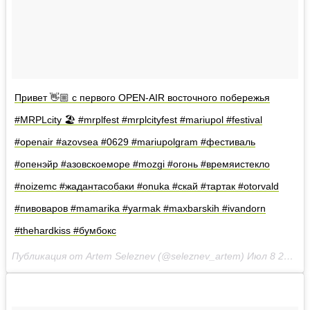
Привет 👋🏼 с первого OPEN-AIR восточного побережья
#MRPLcity 🏖 #mrplfest #mrplcityfest #mariupol #festival
#openair #azovsea #0629 #mariupolgram #фестиваль
#опенэйр #азовскоеморе #mozgi #огонь #времяистекло
#noizemc #жадантасобаки #onuka #скай #тартак #otorvald
#пивоваров #mamarika #yarmak #maxbarskih #ivandorn
#thehardkiss #бумбокс
Публикация от Artem Seleznev (@seleznev_artem)
Июл 8 2017 в 2:59 PDT