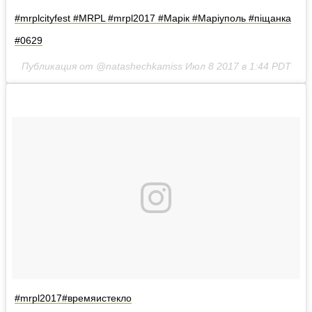
#mrplcityfest #MRPL #mrpl2017 #Марік #Маріуполь #піщанка
#0629
Публикация от @natashechkamiss
Июл 8 2017 в 1:44 PDT
#mrpl2017#времяистекло