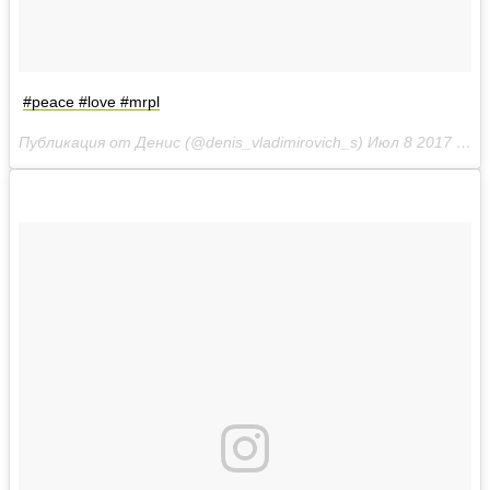
#peace #love #mrpl
Публикация от Денис (@denis_vladimirovich_s)
Июл 8 2017 в 12:35 PDT