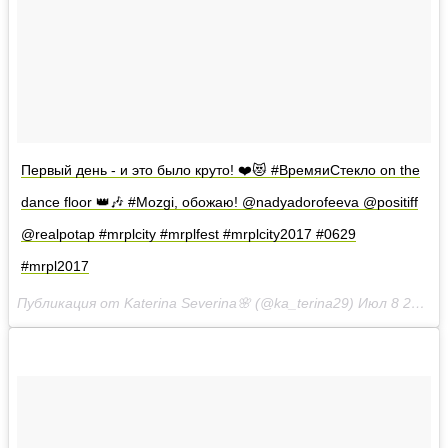
Первый день - и это было круто! ❤️😻 #ВремяиСтекло on the
dance floor 👑🎶 #Mozgi, обожаю! @nadyadorofeeva @positiff
@realpotap #mrplcity #mrplfest #mrplcity2017 #0629
#mrpl2017
Публикация от Katerina Severina🌸 (@ka_terina29)
Июл 8 2017 в 3:12 PDT