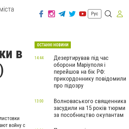
міста
Рус
ОСТАННІ НОВИНИ
ки в
Дезертирував під час
14:44
оборони Маріуполя і
)
перейшов на бік РФ:
прикордоннику повідомили
про підозру
Волноваського священника
13:00
засудили на 15 років тюрми
за пособництво окупантам
листовки
вают войну с