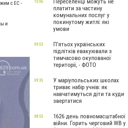
Переселенці можуть не
10:06
режим с
ЕС -
платити за частину
комунальних послуг у
покинутому житлі: які
ны и
умови
П’ятьох українських
09:53
підлітків евакуювали з
тимчасово окупованої
території, - ФОТО
У маріупольських школах
09:35
триває набір учнів: як
навчатимуться діти та куди
звертатися
1626 день повномасштабної
08:55
війни. Горить черговий WB у