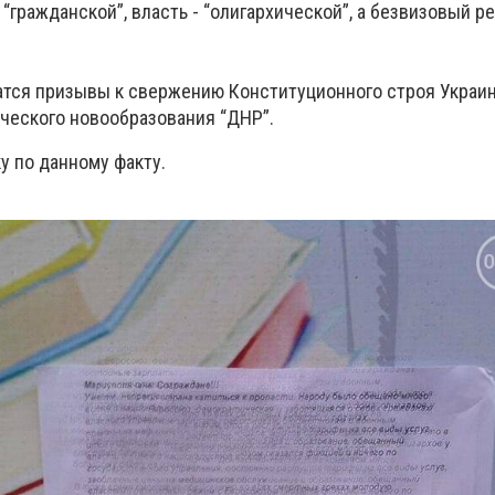
гражданской”, власть - “олигархической”, а безвизовый 
жатся призывы к свержению Конституционного строя Украи
ческого новообразования “ДНР”.
у по данному факту.