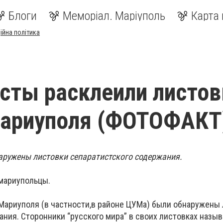
Блоги
Меморіал. Маріуполь
Карта 
ійна політика
сты расклеили листов
Мариуполя (ФОТОФАКТ
аружены листовки сепаратистского содержания.
мариупольцы.
 Мариуполя (в
частности,в
районе ЦУМа) были обнаружены 
ания
. Сторонники “русского мира” в своих листовках назы