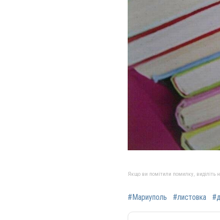
Якщо ви помітили помилку, виділіть нео
#Мариуполь
#листовка
#