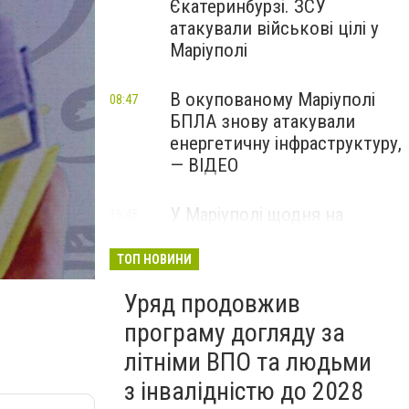
Єкатеринбурзі. ЗСУ
атакували військові цілі у
Маріуполі
В окупованому Маріуполі
08:47
БПЛА знову атакували
енергетичну інфраструктуру,
— ВІДЕО
У Маріуполі щодня на
16:45
Вчора
чотири години
відключатимуть світло: це
ТОП НОВИНИ
вплине на подачу води
Уряд продовжив
програму догляду за
літніми ВПО та людьми
з інвалідністю до 2028