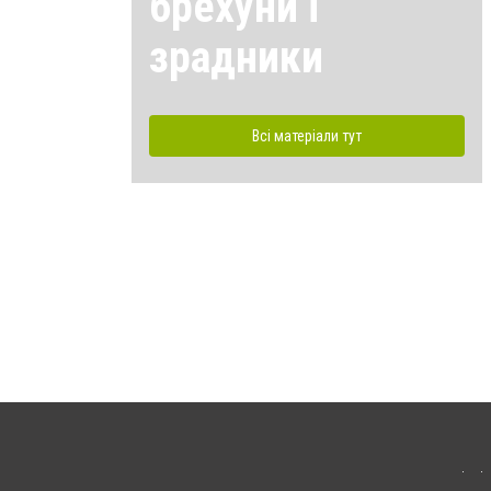
брехуни і
зрадники
Всі матеріали тут