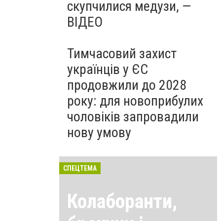
скупчилися медузи, —
ВІДЕО
Тимчасовий захист
українців у ЄС
продовжили до 2028
року: для новоприбулих
чоловіків запровадили
нову умову
СПЕЦТЕМА
Колаборанти,