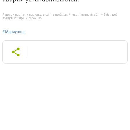
Якщо ви помітили помилку, виділіть необхідний текст і натисніть Ctrl + Enter, щоб
повідомити про це редакцію
#Мариуполь