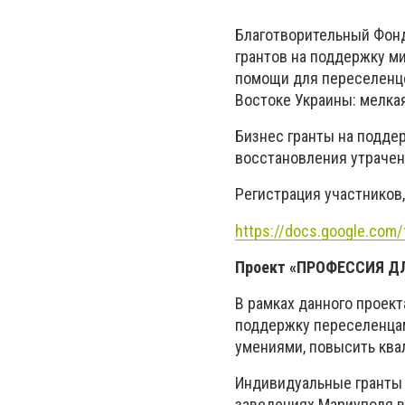
Благотворительный Фон
грантов на поддержку м
помощи для переселенце
Востоке Украины: мелкая
Бизнес гранты на подде
восстановления утраченн
Регистрация участников,
https://docs.google.co
Проект «ПРОФЕССИЯ Д
В рамках данного прое
поддержку переселенцам
умениями, повысить ква
Индивидуальные гранты 
заведениях Мариуполя 