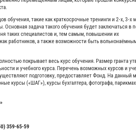
та.
в обучения, такие как краткосрочные тренинги и 2-х, 3-х
. Основная задача такого обучения будет заключаться в
ня таких специалистов и, тем самым, повышении их
как работников, а также возможности быть вольнонаёмны
олностью покрывает весь курс обучения. Размер гранта ут
ьности и учебного курса. Перечень возможных курсов и уч
существляют подготовку, предоставляет Фонд. На данный 
ые курсы («ШАГ»), курсы бухгалтера, фотографа, парикмах
»
50) 359-65-59