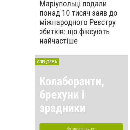
Маріупольці подали
понад 10 тисяч заяв до
міжнародного Реєстру
збитків: що фіксують
найчастіше
СПЕЦТЕМА
Колаборанти,
брехуни і
зрадники
Всі матеріали тут