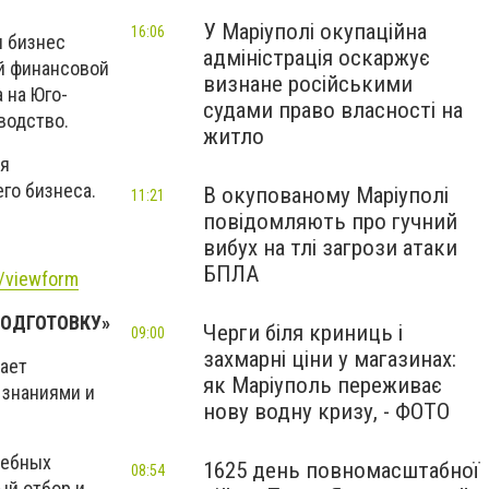
У Маріуполі окупаційна
16:06
 бизнес
адміністрація оскаржує
ой финансовой
визнане російськими
 на Юго-
судами право власності на
водство.
житло
ля
го бизнеса.
В окупованому Маріуполі
11:21
повідомляють про гучний
вибух на тлі загрози атаки
БПЛА
/viewform
ПОДГОТОВКУ»
Черги біля криниць і
09:00
захмарні ціни у магазинах:
ает
як Маріуполь переживає
 знаниями и
нову водну кризу, - ФОТО
чебных
1625 день повномасштабної
08:54
ый отбор и