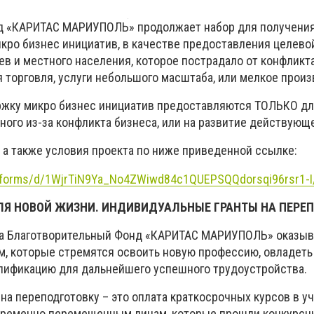
д «КАРИТАС МАРИУПОЛЬ» продолжает набор для получения
икро бизнес инициатив, в качестве предоставления целев
в и местного населения, которое пострадало от конфликта
 торговля, услуги небольшого масштаба, или мелкое произ
ржку микро бизнес инициатив предоставляются ТОЛЬКО д
ого из-за конфликта бизнеса, или на развитие действующе
 а также условия проекта по ниже приведенной ссылке:
m/forms/d/1WjrTiN9Ya_No4ZWiwd84c1QUEPSQQdorsqi96rsr1-I
ЛЯ НОВОЙ ЖИЗНИ. ИНДИВИДУАЛЬНЫЕ ГРАНТЫ НА ПЕРЕ
кта Благотворительный Фонд «КАРИТАС МАРИУПОЛЬ» оказыв
, которые стремятся освоить новую профессию, овладеть
лификацию для дальнейшего успешного трудоустройства.
на переподготовку – это оплата краткосрочных курсов в у
временно перемещенным лицам, которые прошли конкурсн