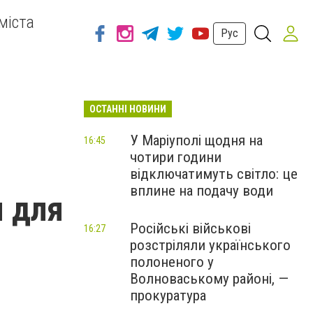
міста
Рус
ОСТАННІ НОВИНИ
У Маріуполі щодня на
16:45
чотири години
відключатимуть світло: це
вплине на подачу води
я для
Російські військові
16:27
розстріляли українського
полоненого у
Волноваському районі, —
прокуратура