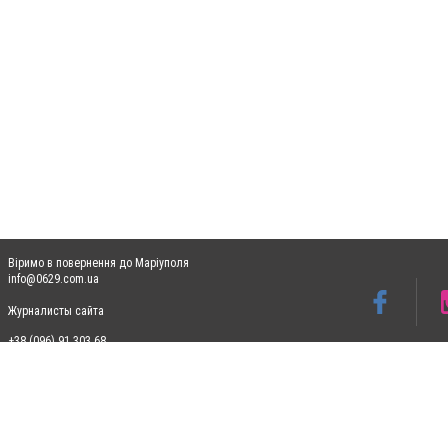
Віримо в повернення до Маріуполя
info@0629.com.ua
Журналисты сайта
+38 (096) 91 303 68
Допускається цитування матеріалів без отримання попередньої згоди 0629.com.ua за
пошукових систем гіперпосилання на цитовані статті не нижче другого абзацу в тек
Матеріали з плашками "Новини компаній", "Промо", "Партнерський матеріал", "Партнер