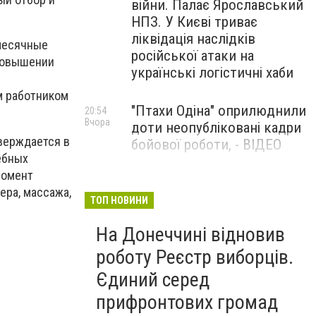
війни. Палає Ярославський
НПЗ. У Києві триває
ліквідація наслідків
 месячные
російської атаки на
 повышении
українські логістичні хаби
м работником
"Птахи Одіна" оприлюднили
20:54
Вчора
доти неопубліковані кадри
верждается в
бойової роботи, - ВІДЕО
ебных
момент
Маріуполець Андрій
17:15
ера, массажа,
Вчора
Бєдняков зіграє тата
ТОП НОВИНИ
Петрика П’яточкина у
На Донеччині відновив
новому українському
фільмі, - ФОТО
роботу Реєстр виборців.
Єдиний серед
прифронтових громад