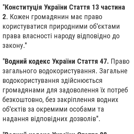
"
Конституція України Стаття 13 частина
2
. Кожен громадянин має право
користуватися природними об'єктами
права власності народу відповідно до
закону."
"
Водний кодекс України Стаття 47.
Право
загального водокористування. Загальне
водокористування здійснюється
громадянами для задоволення їх потреб
безкоштовно, без закріплення водних
об'єктів за окремими особами та
надання відповідних дозволів".