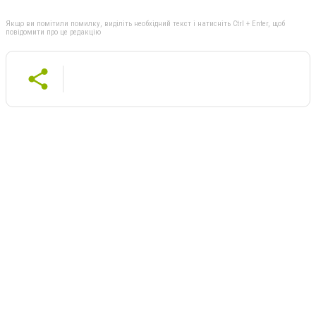
Якщо ви помітили помилку, виділіть необхідний текст і натисніть Ctrl + Enter, щоб
повідомити про це редакцію