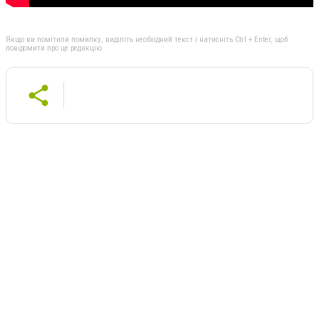
Якщо ви помітили помилку, виділіть необхідний текст і натисніть Ctrl + Enter, щоб
повідомити про це редакцію