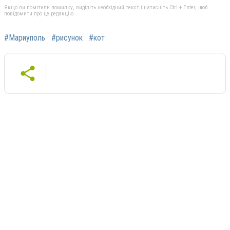
Якщо ви помітили помилку, виділіть необхідний текст і натисніть Ctrl + Enter, щоб
повідомити про це редакцію
#Мариуполь
#рисунок
#кот