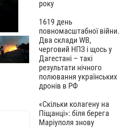
року
1619 день
повномасштабної війни.
Два склади WB,
черговий НПЗ і щось у
Дагестані – такі
результати нічного
полювання українських
дронів в РФ
«Скільки колагену на
Піщанці»: біля берега
Маріуполя знову