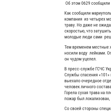
Об этом 0629 сообщили
Как сообщили мариуполь
компания из четырех мо
траву. Но даже не ожида
скоростью, что затушить
молодые люди сами реши
Тем временем местные ж
носили воду лейками. Ог
он чудом уцелел.
В пресс-службе ГСЧС Укр
Службы спасения «101» 
выехало очередное отде
человек личного состава
Горела сухая трава на пл
пожар был локализован, 
Со своей стороны специ