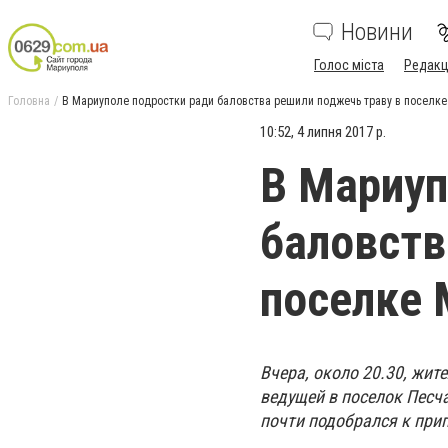
Новини
Голос міста
Редакц
Головна
В Мариуполе подростки ради баловства решили поджечь траву в поселк
10:52, 4 липня 2017 р.
В Мариуп
баловств
поселке 
Вчера, около 20.30, жит
ведущей в поселок Песча
почти подобрался к при