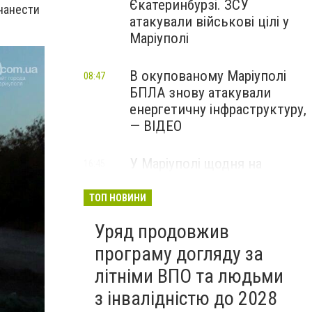
Єкатеринбурзі. ЗСУ
нанести
атакували військові цілі у
Маріуполі
В окупованому Маріуполі
08:47
БПЛА знову атакували
енергетичну інфраструктуру,
— ВІДЕО
У Маріуполі щодня на
16:45
Вчора
чотири години
відключатимуть світло: це
ТОП НОВИНИ
вплине на подачу води
Уряд продовжив
програму догляду за
літніми ВПО та людьми
з інвалідністю до 2028