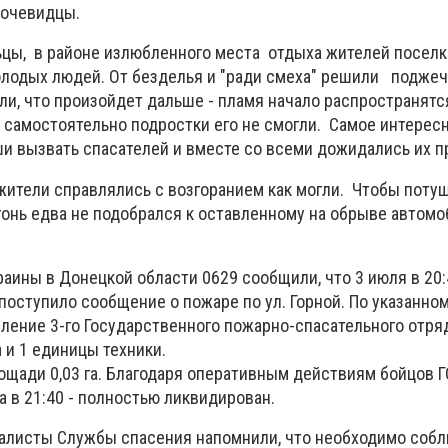
 очевидцы.
цы, в районе излюбленного места отдыха жителей поселк
лодых людей. От безделья и "ради смеха" решили поджеч
ли, что произойдет дальше - пламя начало распространятс
 самостоятельно подростки его не смогли. Самое интересн
 вызвать спасателей и вместе со всеми дожидались их п
ители справлялись с возгоранием как могли. Чтобы потуш
онь едва не подобрался к оставленному на обрыве автомо
аины в Донецкой области 0629 сообщили, что 3 июля в 20:
поступило сообщение о пожаре по ул.
Горной.
По указанно
ление 3-го Государственного пожарно-спасательного отряд
 и 1 единицы техники.
ощади 0,03 га.
Благодаря оперативным действиям бойцов Г
а в 21:40 - полностью ликвидирован.
алисты Службы спасения напомнили, что необходимо соб