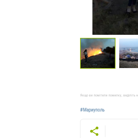
Якщо ви помітили помилку, виділіть нео
#Мариуполь