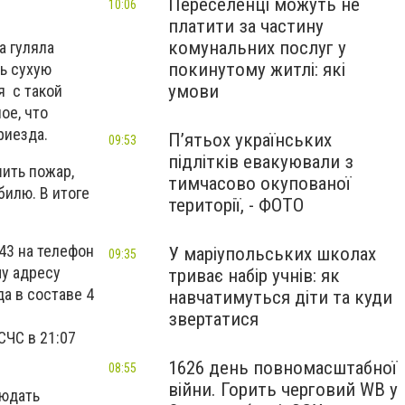
Переселенці можуть не
10:06
платити за частину
комунальних послуг у
а гуляла
покинутому житлі: які
ь сухую
умови
я с такой
ое, что
риезда.
П’ятьох українських
09:53
підлітків евакуювали з
ить пожар,
тимчасово окупованої
билю. В итоге
території, - ФОТО
43 на телефон
У маріупольських школах
09:35
му адресу
триває набір учнів: як
а в составе 4
навчатимуться діти та куди
звертатися
СЧС в 21:07
1626 день повномасштабної
08:55
війни. Горить черговий WB у
людать