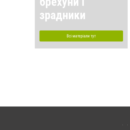
брехуни і
зрадники
Всі матеріали тут