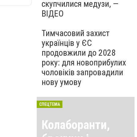
скупчилися медузи, —
ВІДЕО
Тимчасовий захист
українців у ЄС
продовжили до 2028
року: для новоприбулих
чоловіків запровадили
нову умову
СПЕЦТЕМА
Колаборанти,