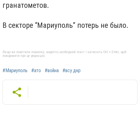
гранатометов.
В секторе “Мариуполь” потерь не было.
Якщо ви помітили помилку, виділіть необхідний текст і натисніть Ctrl + Enter, щоб
повідомити про це редакцію
#Мариуполь
#ато
#война
#всу.днр