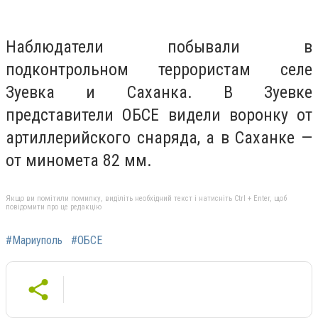
Наблюдатели побывали в
подконтрольном террористам селе
Зуевка и Саханка. В Зуевке
представители ОБСЕ видели воронку от
артиллерийского снаряда, а в Саханке —
от миномета 82 мм.
Якщо ви помітили помилку, виділіть необхідний текст і натисніть Ctrl + Enter, щоб
повідомити про це редакцію
#Мариуполь
#ОБСЕ