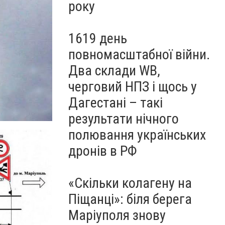
року
1619 день
повномасштабної війни.
Два склади WB,
черговий НПЗ і щось у
Дагестані – такі
результати нічного
полювання українських
дронів в РФ
«Скільки колагену на
Піщанці»: біля берега
Маріуполя знову