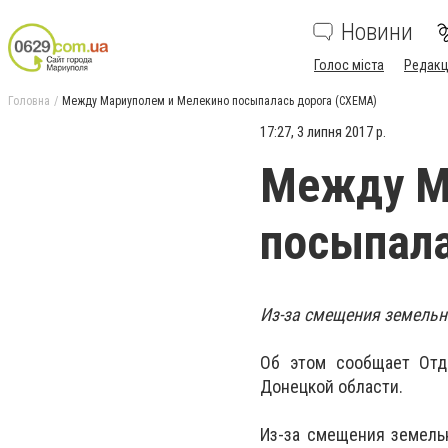
Новини
Голос міста
Редакц
Головна
Между Мариуполем и Мелекино посыпалась дорога (СХЕМА)
17:27, 3 липня 2017 р.
Между М
посыпала
Из-за смещения земельн
Об этом сообщает Отд
Донецкой области.
Из-за смещения земель