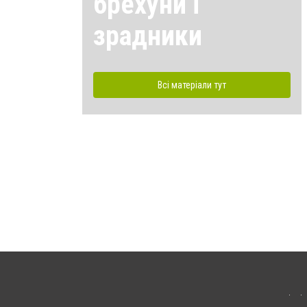
брехуни і
зрадники
Всі матеріали тут