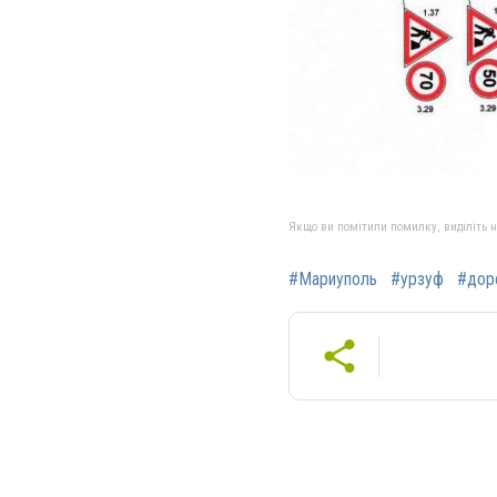
Якщо ви помітили помилку, виділіть нео
#Мариуполь
#урзуф
#дор