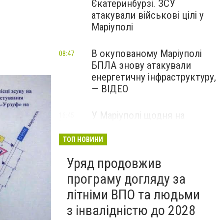
Єкатеринбурзі. ЗСУ
атакували військові цілі у
Маріуполі
В окупованому Маріуполі
08:47
БПЛА знову атакували
енергетичну інфраструктуру,
— ВІДЕО
У Маріуполі щодня на
16:45
Вчора
чотири години
відключатимуть світло: це
ТОП НОВИНИ
вплине на подачу води
Уряд продовжив
програму догляду за
літніми ВПО та людьми
з інвалідністю до 2028