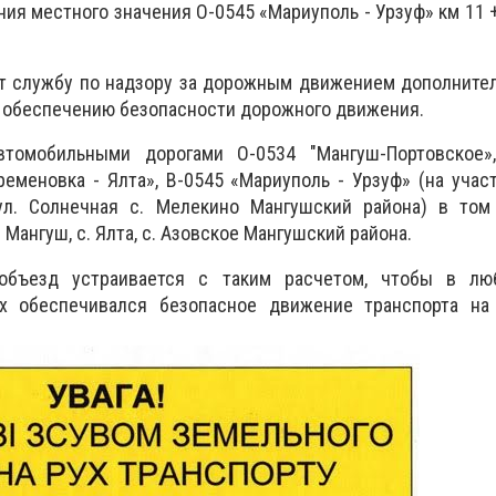
ия местного значения О-0545 «Мариуполь - Урзуф» км 11 + 
ут службу по надзору за дорожным движением дополните
 обеспечению безопасности дорожного движения.
втомобильными дорогами О-0534 "Мангуш-Портовское»
ременовка - Ялта», В-0545 «Мариуполь - Урзуф» (на участ
ул. Солнечная с. Мелекино Мангушский района) в том
 Мангуш, с. Ялта, с. Азовское Мангушский района.
бъезд устраивается с таким расчетом, чтобы в лю
ях обеспечивался безопасное движение транспорта на