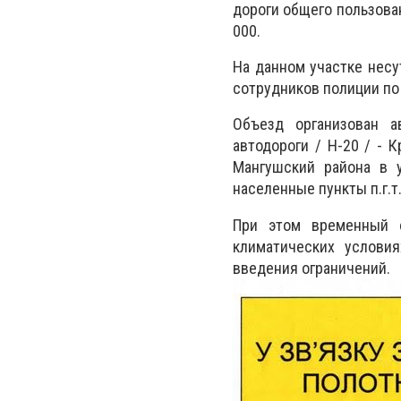
дороги общего пользован
000.
На данном участке нес
сотрудников полиции по
Объезд организован а
автодороги / Н-20 / - К
Мангушский района в 
населенные пункты п.г.т.
При этом временный о
климатических услови
введения ограничений.