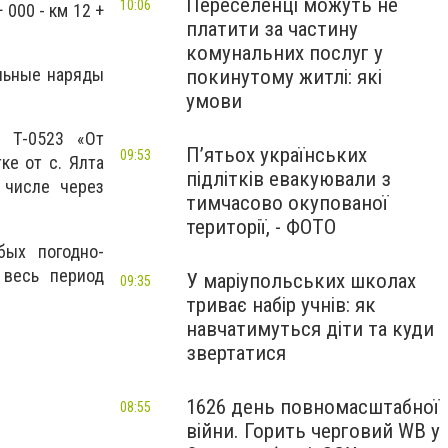
Переселенці можуть не
10:06
000 - км 12 +
платити за частину
комунальних послуг у
льные наряды
покинутому житлі: які
умови
, Т-0523 «От
П’ятьох українських
09:53
ке от с. Ялта
підлітків евакуювали з
 числе через
тимчасово окупованої
території, - ФОТО
бых погодно-
 весь период
У маріупольських школах
09:35
триває набір учнів: як
навчатимуться діти та куди
звертатися
1626 день повномасштабної
08:55
війни. Горить черговий WB у