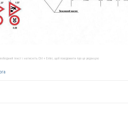
бхідний текст і натисніть Ctrl + Enter, щоб повідомити про це редакцію
ога