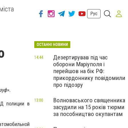
міста
Рус
ОСТАННІ НОВИНИ
о
Дезертирував під час
14:44
оборони Маріуполя і
перейшов на бік РФ:
прикордоннику повідомили
про підозру
зуф».
Волноваського священника
13:00
ПД полиции в
засудили на 15 років тюрми
за пособництво окупантам
автомобильной