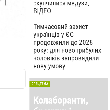
скупчилися медузи, —
ВІДЕО
Тимчасовий захист
українців у ЄС
продовжили до 2028
року: для новоприбулих
чоловіків запровадили
нову умову
СПЕЦТЕМА
Колаборанти,