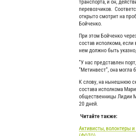
транспорта, и он, дейст
перевозчиков. Соответс
открыто смотрит на проб
Бойченко.
При этом Бойченко чере
состав исполкома, если 
нем должно быть указно,
"У нас представлен порт
"Метинвест", она могла 
К слову, на нынешнюю с
состава исполкома Мариу
общественницы Лидии Му
20 дней.
Читайте также:
Активисты, волонтеры и
(ФОТО)