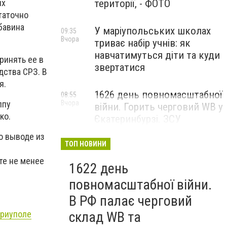
ых
території, - ФОТО
таточно
бавина
У маріупольських школах
09:35
Вчора
триває набір учнів: як
навчатимуться діти та куди
ринять ее в
звертатися
дства СРЗ. В
я.
1626 день повномасштабної
08:55
Вчора
ппу
війни. Горить черговий WB у
ко.
Єкатеринбурзі. ЗСУ
атакували військові цілі у
о выводе из
Маріуполі
ТОП НОВИНИ
те не менее
1622 день
повномасштабної війни.
В РФ палає черговий
ариуполе
склад WB та