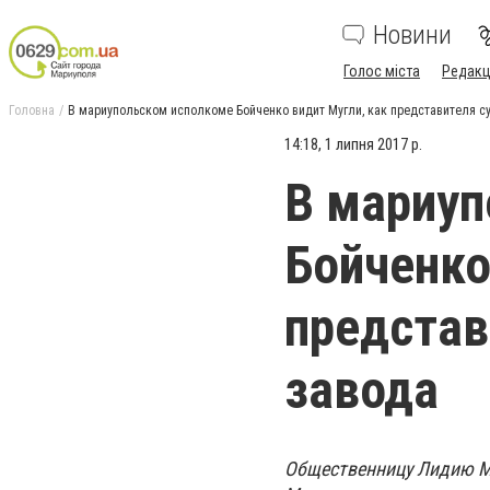
Новини
Голос міста
Редакц
Головна
В мариупольском исполкоме Бойченко видит Мугли, как представителя с
14:18, 1 липня 2017 р.
В мариуп
Бойченко
представ
завода
Общественницу Лидию Му