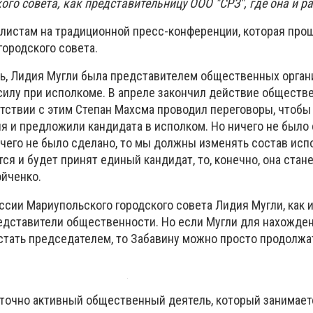
го совета, как представительницу ООО "СРЗ", где она и ра
алистам на традиционной пресс-конференции, которая про
городского совета.
ть, Лидия Мугли была представителем общественных орган
силу при исполкоме. В апреле закончил действие обществ
етствии с этим Степан Махсма проводил переговоры, чтобы
я и предложили кандидата в исполком. Но ничего не было 
ичего не было сделано, то мы должны изменять состав исп
я и будет принят единый кандидат, то, конечно, она стан
ойченко.
ссии Мариупольского городского совета Лидия Мугли, как 
редставители общественности. Но если Мугли для нахожден
стать председателем, то Забавину можно просто продолжа
точно активный общественный деятель, который занимае