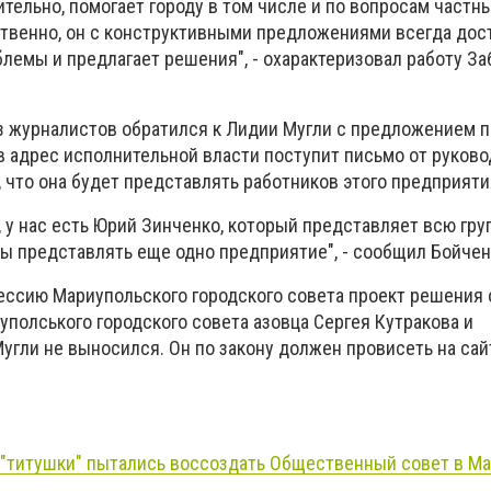
вительно, помогает городу в том числе и по вопросам частн
твенно, он с конструктивными предложениями всегда дос
лемы и предлагает решения", - охарактеризовал работу За
з журналистов обратился к Лидии Мугли с предложением п
в адрес исполнительной власти поступит письмо от руково
 что она будет представлять работников этого предприяти
, у нас есть Юрий Зинченко, который представляет всю гру
бы представлять еще одно предприятие", - сообщил Бойчен
ессию Мариупольского городского совета проект решения 
полського городского совета азовца Сергея Кутракова и
гли не выносился. Он по закону должен провисеть на сай
 "титушки" пытались воссоздать Общественный совет в М