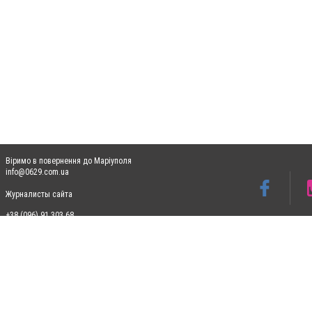
Віримо в повернення до Маріуполя
info@0629.com.ua
Журналисты сайта
+38 (096) 91 303 68
Допускається цитування матеріалів без отримання попередньої згоди 0629.com.ua за
пошукових систем гіперпосилання на цитовані статті не нижче другого абзацу в тек
Матеріали з плашками "Новини компаній", "Промо", "Партнерський матеріал", "Партнер
Реклама на сайті
Ф