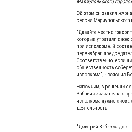
Мариупольского городско
Об этом он заявил журн
сессии Мариупольского 
"Давайте честно говори
которые утратили свою 
при исполкоме. В соотв
переизбрал председател
Соответственно, если н
общественность соберетс
исполкома", - пояснил Б
Напомним, в решении се
Забавин значатся как п
исполкома нужно снова 
деятельность.
"Дмитрий Забавин доста