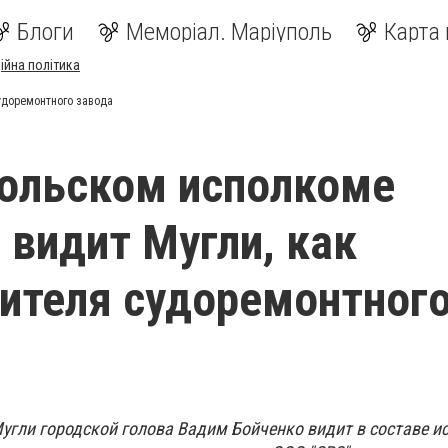
Блоги
Меморіал. Маріуполь
Карта 
ійна політика
удоремонтного завода
ольском исполкоме
 видит Мугли, как
ителя судоремонтног
гли городской голова Вадим Бойченко видит в составе и