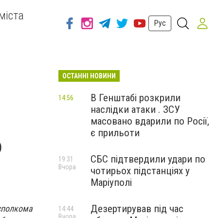
міста
Рус
ОСТАННІ НОВИНИ
В Генштабі розкрили
14:56
наслідки атаки . ЗСУ
масовано вдарили по Росії,
є прильоти
о
СБС підтвердили удари по
19:31
Вчора
чотирьох підстанціях у
Маріуполі
Дезертирував під час
сполкома
14:44
Вчора