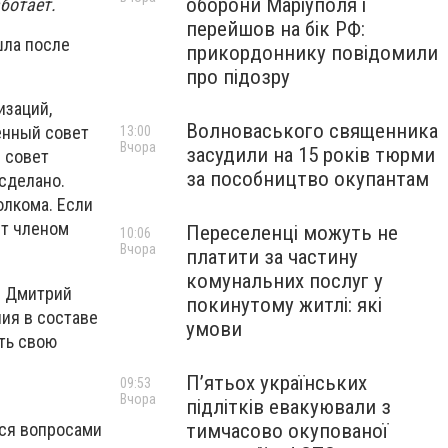
оборони Маріуполя і
ботает.
перейшов на бік РФ:
шла после
прикордоннику повідомили
про підозру
изаций,
Волноваського священника
енный совет
13:00
Вчора
засудили на 15 років тюрми
 совет
за пособництво окупантам
сделано.
олкома. Если
ет членом
Переселенці можуть не
10:06
Вчора
платити за частину
комунальних послуг у
и Дмитрий
покинутому житлі: які
ия в составе
умови
ть свою
П’ятьох українських
09:53
Вчора
підлітків евакуювали з
тся вопросами
тимчасово окупованої