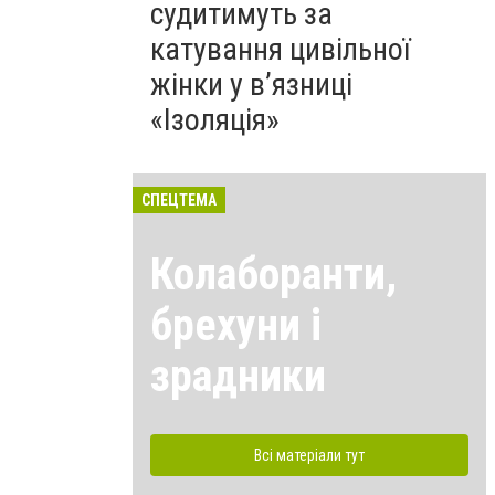
судитимуть за
катування цивільної
жінки у в’язниці
«Ізоляція»
СПЕЦТЕМА
Колаборанти,
брехуни і
зрадники
Всі матеріали тут