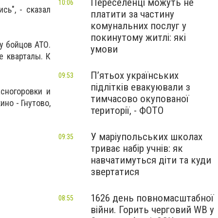
Переселенці можуть не
10:06
сь", - сказал
платити за частину
комунальних послуг у
покинутому житлі: які
у бойцов АТО.
умови
е кварталы. К
П’ятьох українських
09:53
підлітків евакуювали з
сногоровки и
тимчасово окупованої
но - Гнутово,
території, - ФОТО
У маріупольських школах
09:35
триває набір учнів: як
навчатимуться діти та куди
звертатися
1626 день повномасштабної
08:55
війни. Горить черговий WB у