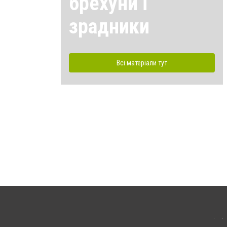
брехуни і
зрадники
Всі матеріали тут