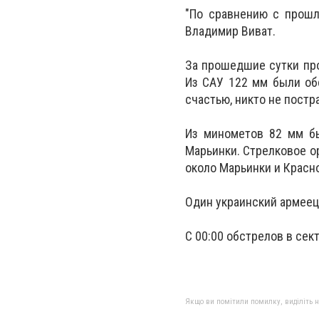
"По сравнению с прошло
Владимир Виват.
За прошедшие сутки про
Из САУ 122 мм были об
счастью, никто не постр
Из минометов 82 мм бы
Марьинки. Стрелковое о
около Марьинки и Красн
Один украинский армеец
С 00:00 обстрелов в сек
Якщо ви помітили помилку, виділіть нео