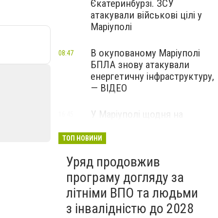
Єкатеринбурзі. ЗСУ
атакували військові цілі у
Маріуполі
В окупованому Маріуполі
08:47
БПЛА знову атакували
енергетичну інфраструктуру,
— ВІДЕО
У Маріуполі щодня на
16:45
Вчора
чотири години
відключатимуть світло: це
ТОП НОВИНИ
вплине на подачу води
Уряд продовжив
програму догляду за
літніми ВПО та людьми
з інвалідністю до 2028