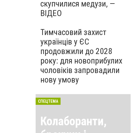
скупчилися медузи, —
ВІДЕО
Тимчасовий захист
українців у ЄС
продовжили до 2028
року: для новоприбулих
чоловіків запровадили
нову умову
СПЕЦТЕМА
Колаборанти,