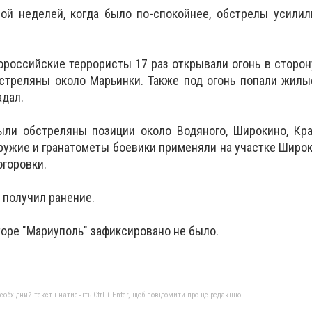
й неделей, когда было по-спокойнее, обстрелы усилили
российские террористы 17 раз открывали огонь в сторон
стреляны около Марьинки. Также под огонь попали жилы
адал.
ли обстреляны позиции около Водяного, Широкино, Кра
ружие и гранатометы боевики применяли на участке Широки
огоровки.
 получил ранение.
торе "Мариуполь" зафиксировано не было.
бхідний текст і натисніть Ctrl + Enter, щоб повідомити про це редакцію