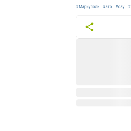
#Мариуполь
#ато
#сау
#