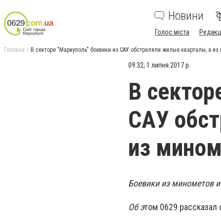
Новини
Голос міста
Редакц
Головна
В секторе "Мариуполь" боевики из САУ обстреляли жилые кварталы, а из 
09:32, 1 липня 2017 р.
В сектор
САУ обст
из мином
Боевики из минометов и
Об э
том 0629 рассказал 