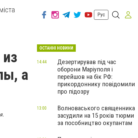
міста
Рус
ОСТАННІ НОВИНИ
 из
Дезертирував під час
14:44
оборони Маріуполя і
лы, а
перейшов на бік РФ:
прикордоннику повідомили
про підозру
Волноваського священника
13:00
я.
засудили на 15 років тюрми
за пособництво окупантам