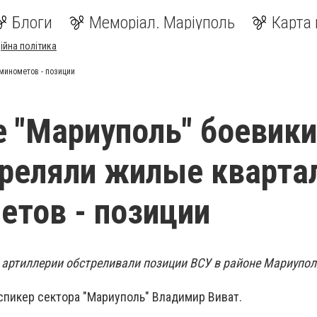
Блоги
Меморіал. Маріуполь
Карта 
ійна політика
минометов - позиции
е "Мариуполь" боевики
реляли жилые кварта
етов - позиции
 артиллерии обстреливали позиции ВСУ в районе Мариупол
спикер сектора "Мариуполь" Владимир Виват.