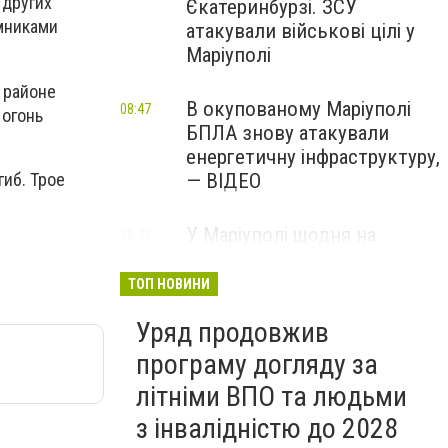
 других
Єкатеринбурзі. ЗСУ
емниками
атакували військові цілі у
Маріуполі
 районе
В окупованому Маріуполі
08:47
 огонь
БПЛА знову атакували
енергетичну інфраструктуру,
иб. Трое
— ВІДЕО
У Маріуполі щодня на
16:45
Вчора
чотири години
відключатимуть світло: це
ТОП НОВИНИ
вплине на подачу води
Уряд продовжив
програму догляду за
літніми ВПО та людьми
з інвалідністю до 2028