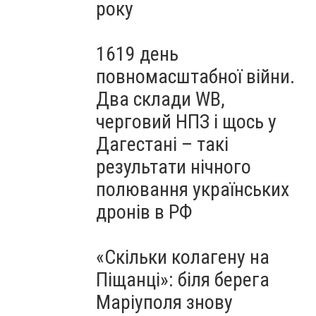
року
1619 день
повномасштабної війни.
Два склади WB,
черговий НПЗ і щось у
Дагестані – такі
результати нічного
полювання українських
дронів в РФ
«Скільки колагену на
Піщанці»: біля берега
Маріуполя знову