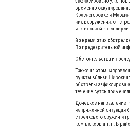
зафиксировано уже под 
временно оккупированно
Красногоровке и Марьин
них вооружения: от стр
и ствольной артиллерии 
Во время этих обстрело
По предварительной инф
Обстоятельства и после
Также на этом направле
пункты вблизи Широкино
обстрелы зафиксированы 
течение суток применял
Донецкое направление. 
напряженной ситуация б
стрелкового оружия и г
комплексов и т. п. В ра