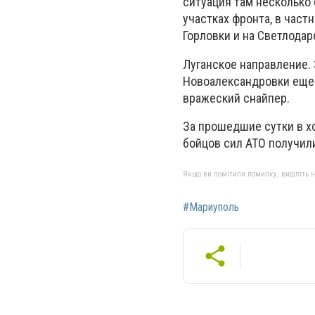
ситуация там несколько
участках фронта, в час
Горловки и на Светлодар
Луганское направление. 
Новоалександровки еще 
вражеский снайпер.
За прошедшие сутки в х
бойцов сил АТО получил
Якщо ви помітили помилку, виділіть нео
#Мариуполь