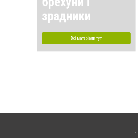
брехуни і
зрадники
Всі матеріали тут