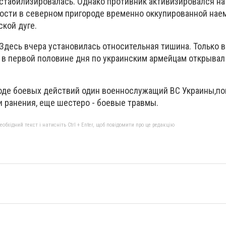
 стабилизировалась. Однако противник активизировался на
тности в северном пригороде временно оккупированной на
ской дуге.
Здесь вчера установилась относительная тишина. Только в
в первой половине дня по украинским армейцам открывал
оде боевых действий один военнослужащий ВС Украины,пог
и ранения, еще шестеро - боевые травмы.
бхідний текст і натисніть Ctrl + Enter, щоб повідомити про це редакцію