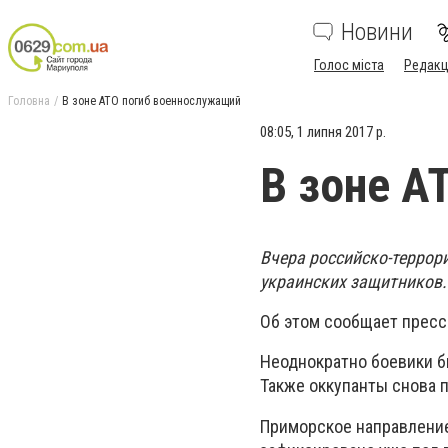
Новини
Голос міста
Редакц
Головна
В зоне АТО погиб военнослужащий
08:05, 1 липня 2017 р.
В зоне А
Вчера российско-террор
украинских защитников.
Об этом сообщает пресс
Неоднократно боевики б
Также оккупанты снова 
Приморское направление