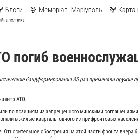
Блоги
Меморіал. Маріуполь
Карта 
ійна політика
ТО погиб военнослуж
истические бандформирования 35 раз применяли оружие п
-центр АТО.
или по позициям из запрещенного минскими соглашениями
попали в жилые кварталы одного из прифронтовых населен
. Относительное обострения на этой части фронта вчера 