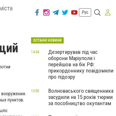
міста
Рус
ОСТАННІ НОВИНИ
ащий
Дезертирував під час
14:44
оборони Маріуполя і
перейшов на бік РФ:
ротив
прикордоннику повідомили
про підозру
Волноваського священника
13:00
 вооружения.
засудили на 15 років тюрми
ных пунктов.
за пособництво окупантам
было