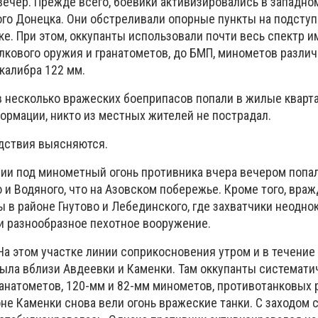
вечер. Прежде всего, боевики активизировались в западно
го Донецка. Они обстреливали опорные пункты на подступ
ке. При этом, оккупанты использовали почти весь спектр 
елкового оружия и гранатометов, до БМП, минометов разли
калибра 122 мм.
в несколько вражеских боеприпасов попали в жилые кварт
ормации, никто из местных жителей не пострадал.
дствия выясняются.
нии под минометный огонь противника вчера вечером попа
 и Водяного, что на Азовском побережье. Кроме того, вра
в районе Гнутово и Лебединского, где захватчики неодно
и разнообразное пехотное вооружение.
На этом участке линии соприкосновения утром и в течение
ыла вблизи Авдеевки и Каменки. Там оккупанты системати
ранатометов, 120-мм и 82-мм минометов, противотанковых 
йоне Каменки снова вели огонь вражеские танки. С заходом 