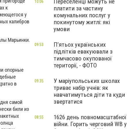
м пригороде
Переселенці можуть не
10:06
ах к
платити за частину
имеющегося у
комунальних послуг у
чных калибров
покинутому житлі: які
умови
алы Марьинки.
П’ятьох українських
09:53
підлітків евакуювали з
тимчасово окупованої
території, - ФОТО
ли опорные
ждебные
У маріупольських школах
09:35
кратно в
триває набір учнів: як
навчатимуться діти та куди
звертатися
 дня самой
чески били из
ракетных
1626 день повномасштабної
08:55
солнца
війни. Горить черговий WB у