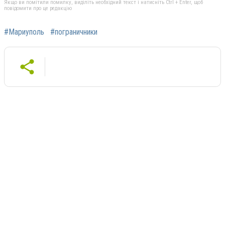
Якщо ви помітили помилку, виділіть необхідний текст і натисніть Ctrl + Enter, щоб
повідомити про це редакцію
#Мариуполь
#пограничники