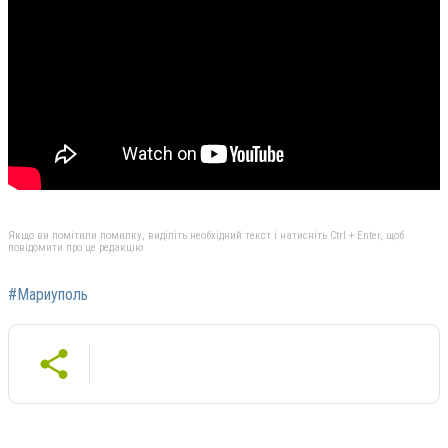
Якщо ви помітили помилку, виділіть необхідний текст і натисніть Ctrl + Enter, щоб
повідомити про це редакцію
#Мариуполь