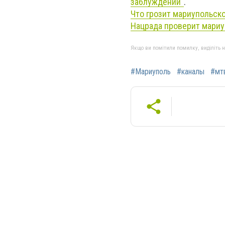
заблуждений"
.
Что грозит мариупольск
Нацрада проверит мариу
Якщо ви помітили помилку, виділіть нео
#Мариуполь
#каналы
#мт