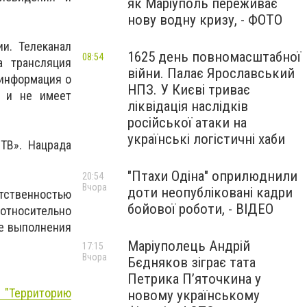
як Маріуполь переживає
нову водну кризу, - ФОТО
и. Телеканал
1625 день повномасштабної
08:54
а трансляция
війни. Палає Ярославський
 информация о
НПЗ. У Києві триває
» и не имеет
ліквідація наслідків
російської атаки на
українські логістичні хаби
ТВ». Нацрада
"Птахи Одіна" оприлюднили
20:54
Вчора
доти неопубліковані кадри
ственностью
бойової роботи, - ВІДЕО
 относительно
ле выполнения
Маріуполець Андрій
17:15
Вчора
Бєдняков зіграє тата
Петрика П’яточкина у
"Территорию
новому українському