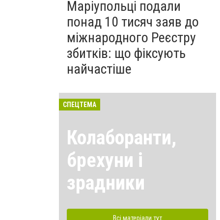
Маріупольці подали
понад 10 тисяч заяв до
міжнародного Реєстру
збитків: що фіксують
найчастіше
СПЕЦТЕМА
Колаборанти,
брехуни і
зрадники
Всі матеріали тут