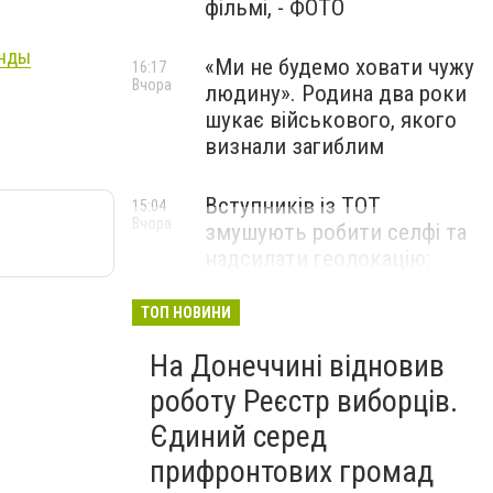
фільмі, - ФОТО
анды
«Ми не будемо ховати чужу
16:17
Вчора
людину». Родина два роки
шукає військового, якого
визнали загиблим
Вступників із ТОТ
15:04
Вчора
змушують робити селфі та
надсилати геолокацію:
правозахисники звернулися
до МОН
ТОП НОВИНИ
На Донеччині відновив
роботу Реєстр виборців.
Єдиний серед
прифронтових громад