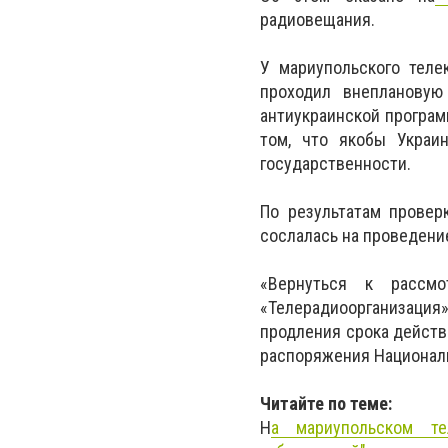
радиовещания.
У мариупольского теле
проходил внеплановую
антиукраинской програм
том, что якобы Украи
государственности.
По результатам провер
сослалась на проведение
«Вернуться к рассмо
«Телерадиоорганизация»
продления срока действ
распоряжения Национальн
Читайте по теме:
Н
а мариупольском те