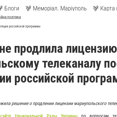
Блоги
Меморіал. Маріуполь
Карта 
ійна політика
сляции российской программы
не продлила лицензи
ьскому телеканалу по
ии российской прогр
жила решение о продлении лицензии мариупольского теле
айте Национальной Рады Украины
по вопросам те