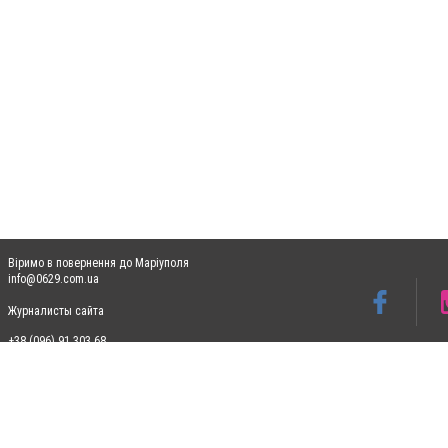
Віримо в повернення до Маріуполя
info@0629.com.ua
Журналисты сайта
+38 (096) 91 303 68
Допускається цитування матеріалів без отримання попередньої згоди 0629.com.ua за
пошукових систем гіперпосилання на цитовані статті не нижче другого абзацу в тек
Матеріали з плашками "Новини компаній", "Промо", "Партнерський матеріал", "Партнер