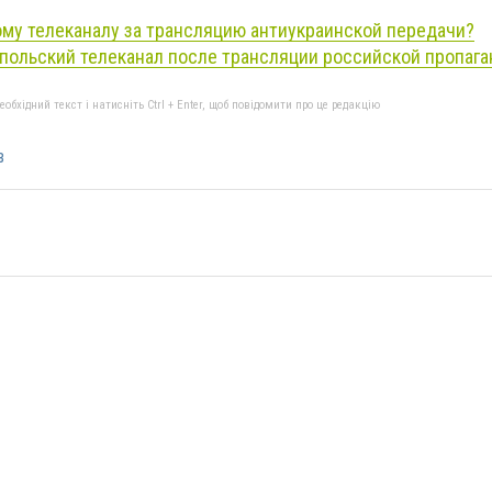
ому телеканалу за трансляцию антиукраинской передачи?
польский телеканал после трансляции российской пропаг
бхідний текст і натисніть Ctrl + Enter, щоб повідомити про це редакцію
в