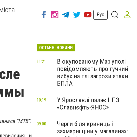
міста
Рус
ОСТАННІ НОВИНИ
ю
В окупованому Маріуполі
11:21
повідомляють про гучний
сле
вибух на тлі загрози атаки
БПЛА
аммы
У Ярославлі палає НПЗ
10:19
«Славнєфть-ЯНОС»
канала "МТВ".
Черги біля криниць і
09:00
захмарні ціни у магазинах:
левидения и