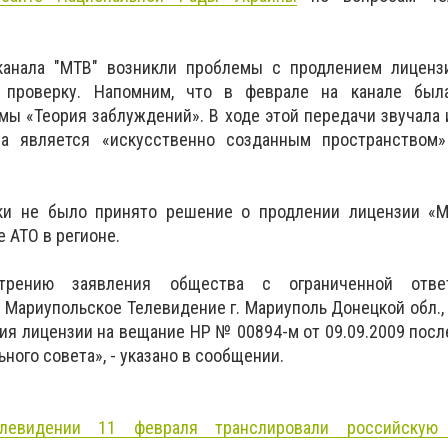
канала "МТВ" возникли проблемы с продлением лицензи
 проверку. Напомним, что в феврале на канале был
мы «Теория заблуждений». В ходе этой передачи звучала
на является «искусственно созданным пространством
ки не было принято решение о продлении лицензии «М
 АТО в регионе.
трению заявления общества с ограниченной ответ
 Мариупольское Телевидение г. Мариуполь Донецкой обл.,
ия лицензии на вещание НР № 00894-м от 09.09.2009 пос
ого совета», - указано в сообщении.
левидении 11 февраля транслировали российскую 