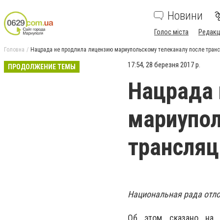
Новини
Голос міста
Редакц
Головна
Нацрада не продлила лицензию мариупольскому телеканалу после тран
17:54, 28 березня 2017 р.
ПРОДОЛЖЕНИЕ ТЕМЫ
Нацрада 
мариупол
трансляц
Национальная рада отло
Об этом сказано на
с