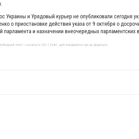
.
ос Украины и Урядовый курьер не опубликовали сегодня ук
нко о приостановке действия указа от 9 октября о досро
 парламента и назначении внеочередных парламентских 
бхідний текст і натисніть Ctrl + Enter, щоб повідомити про це редакцію