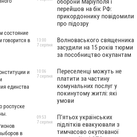
вного
оборони Маріуполя і
перейшов на бік РФ:
прикордоннику повідомили
про підозру
м состояние
Волноваського священника
 говорится в
13:00
7 серпня
засудили на 15 років тюрми
за пособництво окупантам
Переселенці можуть не
онституции и
10:06
7 серпня
платити за частину
и
комунальних послуг у
ния единства
покинутому житлі: які
умови
о роспуске
ны.
П’ятьох українських
09:53
7 серпня
підлітків евакуювали з
гионов
тимчасово окупованої
выборов в