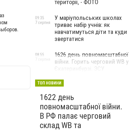
території, - ФОТО
аз
У маріупольських школах
09:35
чном
7 серпня
триває набір учнів: як
выборов.
навчатимуться діти та куди
звертатися
1626 день повномасштабної
08:55
7 серпня
війни. Горить черговий WB у
Єкатеринбурзі. ЗСУ
атакували військові цілі у
Маріуполі
ТОП НОВИНИ
1622 день
повномасштабної війни.
В РФ палає черговий
склад WB та