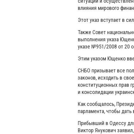
ситуации и осуществлен
влияния мирового финан
Этот указ вступает в си
Также Совет национальн
выполнения указа Ющенк
указе №951/2008 от 20 о
Этим указом Ющенко вве
СНБО призывает все пол
законов, исходить в св
конституционных прав г
и консолидации украинс
Как сообщалось, Презид
парламента, чтобы дать
Прибывший в Одессу для
Виктор Янукович заявил