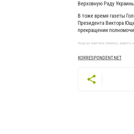
Верховную Раду Украины
В тоже время газеты Гол
Президента Виктора Юще
прекращении полномочий
Якщо ви помітили помилку, виділіть нео
KORRESPONDENT.NET