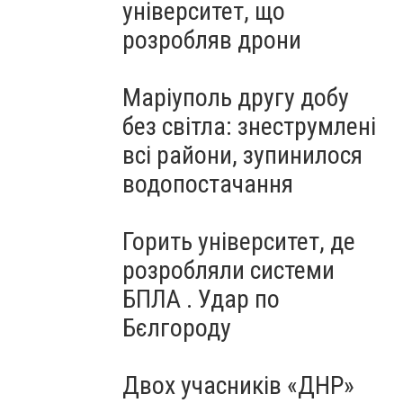
університет, що
розробляв дрони
Маріуполь другу добу
без світла: знеструмлені
всі райони, зупинилося
водопостачання
Горить університет, де
розробляли системи
БПЛА . Удар по
Бєлгороду
Двох учасників «ДНР»