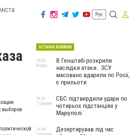
міста
Рус
ОСТАННІ НОВИНИ
каза
В Генштабі розкрили
14:56
Вчора
наслідки атаки . ЗСУ
масовано вдарили по Росії,
є прильоти
СБС підтвердили удари по
19:31
изации
7 серпня
чотирьох підстанціях у
х выборов
Маріуполі
-политической
Дезертирував під час
14:44
7 серпня