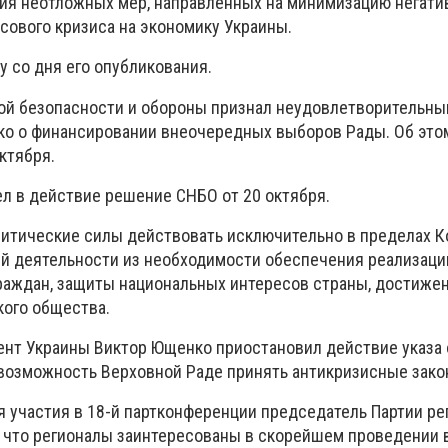
ия неотложных мер, направленных на минимизацию негати
сового кризиса на экономику Украины.
лу со дня его опубликования.
ой безопасности и обороны признал неудовлетворительны
о о финансировании внеочередных выборов Рады. Об этом
ктября.
л в действие решение СНБО от 20 октября.
итические силы действовать исключительно в пределах К
оей деятельности из необходимости обеспечения реализаци
раждан, защиты национальных интересов страны, достиже
кого общества.
ент Украины Виктор Ющенко приостановил действие указа 
 возможность Верховной Раде принять антикризисные зако
 участия в 18-й партконференции председатель Партии ре
, что регионалы заинтересованы в скорейшем проведении 