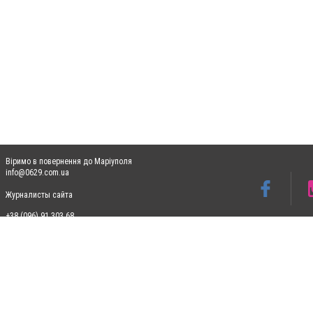
Віримо в повернення до Маріуполя
info@0629.com.ua
Журналисты сайта
+38 (096) 91 303 68
Допускається цитування матеріалів без отримання попередньої згоди 0629.com.ua за
пошукових систем гіперпосилання на цитовані статті не нижче другого абзацу в тек
Матеріали з плашками "Новини компаній", "Промо", "Партнерський матеріал", "Партнер
Реклама на сайті
Ф