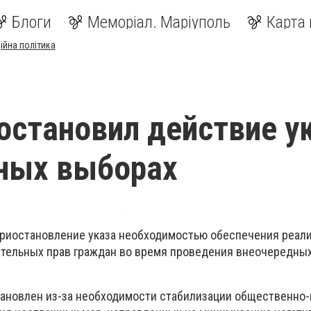
Блоги
Меморіал. Маріуполь
Карта 
ійна політика
становил действие у
ных выборах
риостановление указа необходимостью обеспечения реал
тельных прав граждан во время проведения внеочередны
становлен из-за необходимости стабилизации общественно