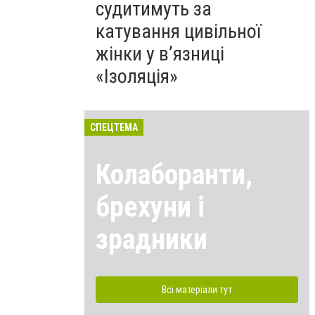
судитимуть за
катування цивільної
жінки у в’язниці
«Ізоляція»
СПЕЦТЕМА
Колаборанти,
брехуни і
зрадники
Всі матеріали тут