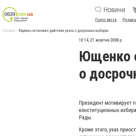
Новини
Голос міста
Редакц
Головна
Ющенко остановил действие указа о досрочных выборах
10:14, 21 жовтня 2008 р.
Ющенко о
о досроч
Президент мотивирует п
конституционных избира
Рады.
Кроме этого, указ прио