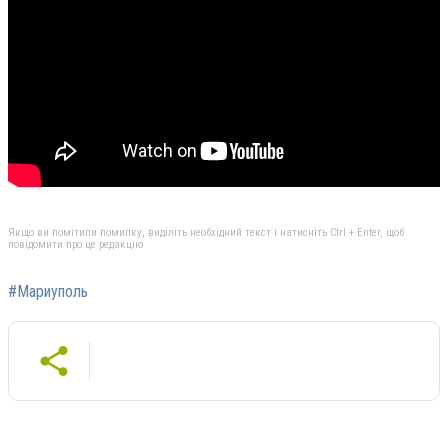
Якщо ви помітили помилку, виділіть необхідний текст і натисніть Ctrl + Enter, щоб
повідомити про це редакцію
#Мариуполь