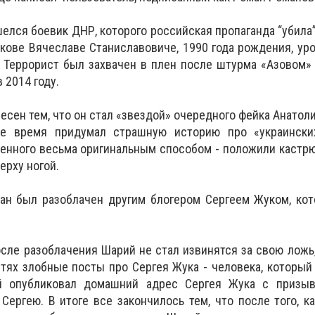
елся боевик ДНР, которого российская пропаганда “убила”
юкове Вячеславе Станиславовиче, 1990 года рождения, ур
. Террорист был захвачен в плен после штурма «Азовом»
в 2014 году.
есен тем, что он стал «звездой» очередного фейка Анатол
е время придумал страшную историю про «украинских
ленного весьма оригинальным способом - положили каст
верху ногой.
ман был разоблачен другим блогером Сергеем Жуком, ко
осле разоблачения Шарий не стал извинятся за свою ложь,
етях злобные посты про Сергея Жука - человека, который
й опубликовал домашний адрес Сергея Жука с призы
Сергею. В итоге все закончилось тем, что после того, к