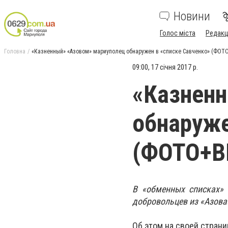
Новини
Голос міста
Редакц
Головна
«Казненный» «Азовом» мариуполец обнаружен в «списке Савченко» (ФО
09:00, 17 січня 2017 р.
«Казненн
обнаруже
(ФОТО+В
В «обменных списках» 
добровольцев из «Азова
Об этом на своей стран