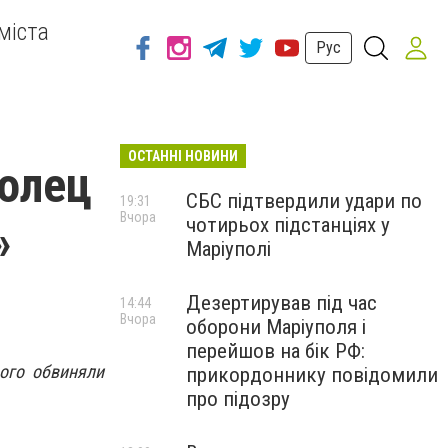
міста
Рус
ОСТАННІ НОВИНИ
олец
СБС підтвердили удари по
19:31
Вчора
чотирьох підстанціях у
»
Маріуполі
Дезертирував під час
14:44
Вчора
оборони Маріуполя і
перейшов на бік РФ:
ого обвиняли
прикордоннику повідомили
про підозру
.