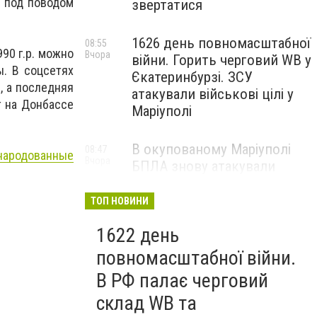
д под поводом
звертатися
1626 день повномасштабної
08:55
90 г.р. можно
Вчора
війни. Горить черговий WB у
ы. В соцсетях
Єкатеринбурзі. ЗСУ
, а последняя
атакували військові цілі у
т на Донбассе
Маріуполі
В окупованому Маріуполі
08:47
родованные
Вчора
БПЛА знову атакували
енергетичну інфраструктуру,
— ВІДЕО
ТОП НОВИНИ
1622 день
повномасштабної війни.
В РФ палає черговий
склад WB та