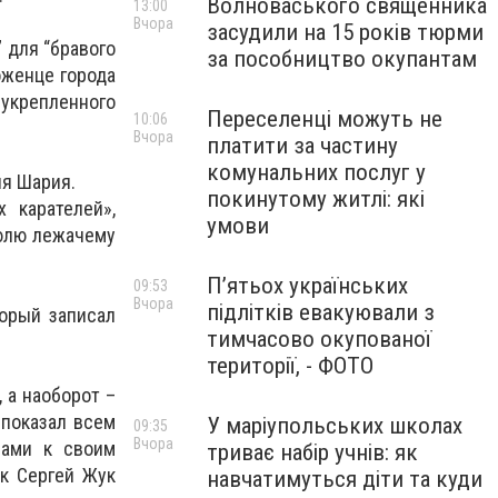
Волноваського священника
13:00
Вчора
засудили на 15 років тюрми
 для “бравого
за пособництво окупантам
оженце города
 укрепленного
Переселенці можуть не
10:06
Вчора
платити за частину
комунальних послуг у
ия Шария.
покинутому житлі: які
 карателей»,
умови
рюлю лежачему
П’ятьох українських
09:53
Вчора
підлітків евакуювали з
торый записал
тимчасово окупованої
території, - ФОТО
 а наоборот –
 показал всем
У маріупольських школах
09:35
Вчора
вами к своим
триває набір учнів: як
ак Сергей Жук
навчатимуться діти та куди