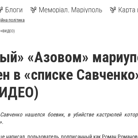
Блоги
Меморіал. Маріуполь
Карта 
ійна політика
ТО+ВИДЕО)
ый» «Азовом» мариуп
н в «списке Савченко
ИДЕО)
Савченко нашелся боевик, в убийстве кастрюлей котор
».
ице написал пользователь, подписанный как Роман Романов