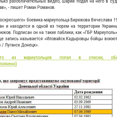
ько разоблачительных видео, Шарий подал на него в су
в», - пишет Роман Романов.
оскресшего» боевика-мариупольца Бирюкова Вячеслава 19
ван и находится в одной из тюрем на территории Украин
юков. Подписан он на такие паблики, как «ГБР Мариуполь»
ице запись называется «Иловайск.Кадыровцы бойцы воюю
 / Луганск Донецк».
Кто из мариупольцев попал в списки, обна
полнено)