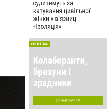
судитимуть за
катування цивільної
жінки у в’язниці
«Ізоляція»
СПЕЦТЕМА
Колаборанти,
брехуни і
зрадники
Всі матеріали тут