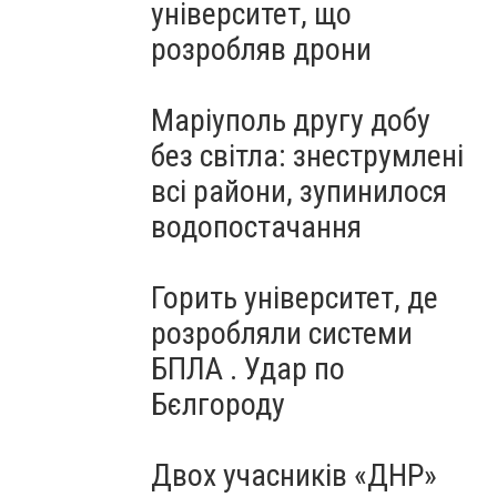
університет, що
розробляв дрони
Маріуполь другу добу
без світла: знеструмлені
всі райони, зупинилося
водопостачання
Горить університет, де
розробляли системи
БПЛА . Удар по
Бєлгороду
Двох учасників «ДНР»