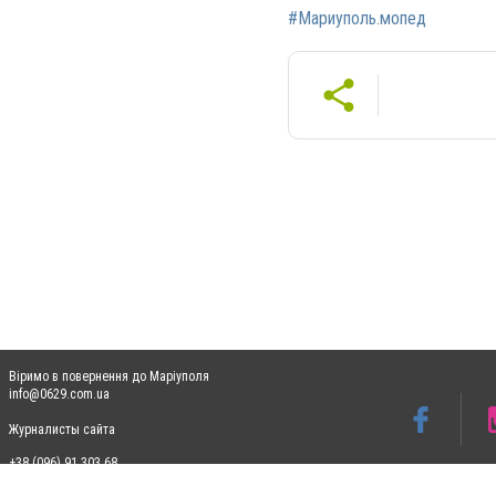
#Мариуполь.мопед
Віримо в повернення до Маріуполя
info@0629.com.ua
Журналисты сайта
+38 (096) 91 303 68