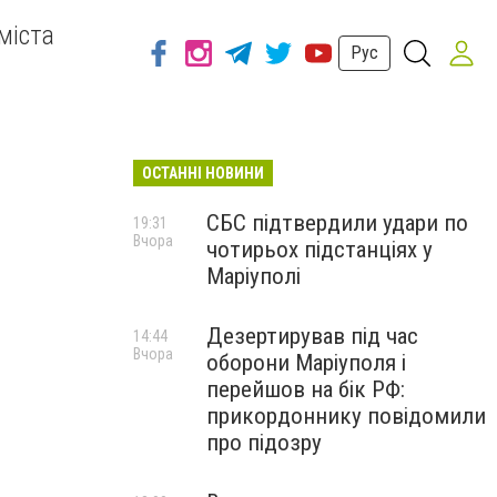
міста
Рус
ОСТАННІ НОВИНИ
СБС підтвердили удари по
19:31
Вчора
чотирьох підстанціях у
Маріуполі
Дезертирував під час
14:44
Вчора
оборони Маріуполя і
перейшов на бік РФ:
прикордоннику повідомили
про підозру