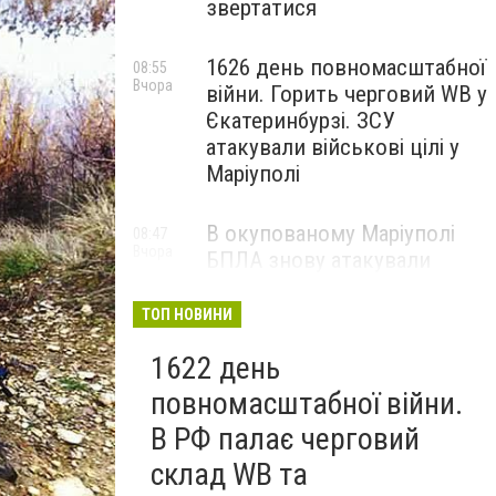
звертатися
1626 день повномасштабної
08:55
Вчора
війни. Горить черговий WB у
Єкатеринбурзі. ЗСУ
атакували військові цілі у
Маріуполі
В окупованому Маріуполі
08:47
Вчора
БПЛА знову атакували
енергетичну інфраструктуру,
— ВІДЕО
ТОП НОВИНИ
1622 день
повномасштабної війни.
В РФ палає черговий
склад WB та