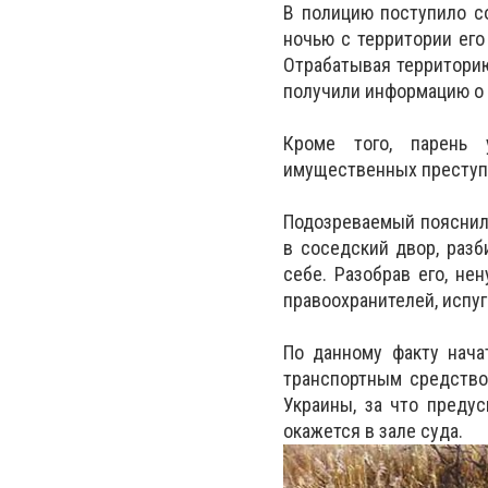
В полицию поступило с
ночью с территории его
Отрабатывая территори
получили информацию о 
Кроме того, парень 
имущественных преступл
Подозреваемый пояснил,
в соседский двор, разб
себе. Разобрав его, не
правоохранителей, испуг
По данному факту нача
транспортным средство
Украины, за что преду
окажется в зале суда.