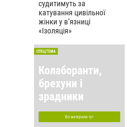
судитимуть за
катування цивільної
жінки у в’язниці
«Ізоляція»
СПЕЦТЕМА
Колаборанти,
брехуни і
зрадники
Всі матеріали тут