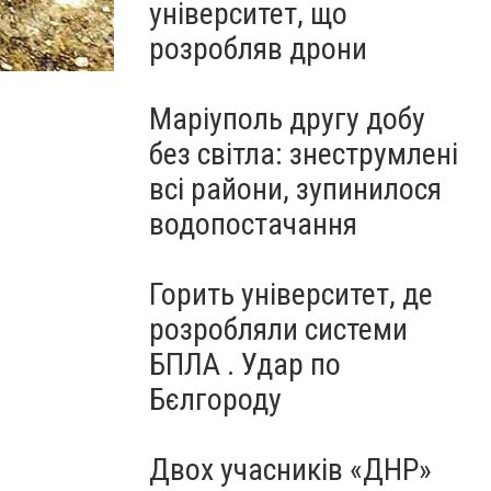
університет, що
розробляв дрони
Маріуполь другу добу
без світла: знеструмлені
всі райони, зупинилося
водопостачання
Горить університет, де
розробляли системи
БПЛА . Удар по
Бєлгороду
Двох учасників «ДНР»