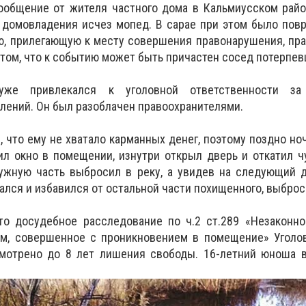
ообщение от жителя частного дома в Кальмиусском райо
 домовладения исчез мопед. В сарае при этом было пов
ю, прилегающую к месту совершения правонарушения, пр
том, что к событию может быть причастен сосед потерпев
уже привлекался к уголовной ответственности за
ений. Он был разоблачен правоохранителями.
 что ему не хватало карманных денег, поэтому поздно но
ил окно в помещении, изнутри открыл дверь и откатил 
нужную часть выбросил в реку, а увидев на следующий 
ался и избавился от остальной части похищенного, выброси
то досудебное расследование по ч.2 ст.289 «Незаконно
м, совершенное с проникновением в помещение» Уголов
смотрено до 8 лет лишения свободы. 16-летний юноша в