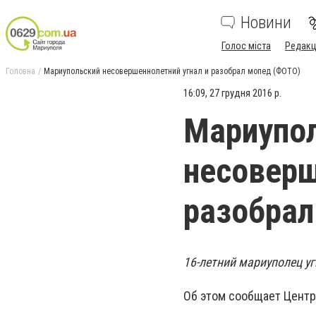
Новини
Голос міста
Редакц
Головна
Мариупольский несовершеннолетний угнал и разобрал мопед (ФОТО)
16:09, 27 грудня 2016 р.
Мариупо
несоверш
разобрал
16-летний мариуполец уг
Об этом сообщает Центр