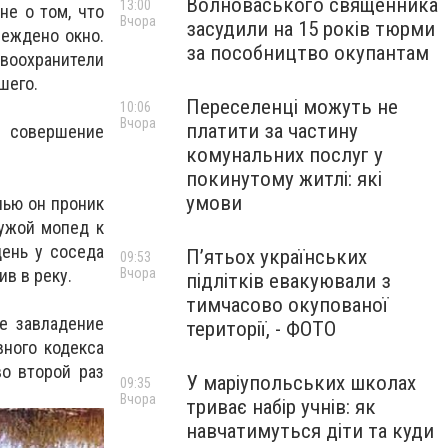
Волноваського священника
13:00
не о том, что
Вчора
засудили на 15 років тюрми
реждено окно.
за пособництво окупантам
авоохранители
шего.
Переселенці можуть не
10:06
Вчора
платити за частину
 совершение
комунальних послуг у
покинутому житлі: які
умови
чью он проник
чужой мопед к
день у соседа
П’ятьох українських
09:53
Вчора
в в реку.
підлітків евакуювали з
тимчасово окупованої
е завладение
території, - ФОТО
ного кодекса
о второй раз
У маріупольських школах
09:35
Вчора
триває набір учнів: як
навчатимуться діти та куди