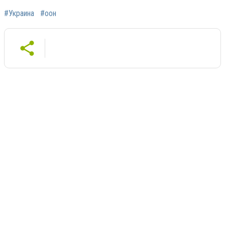
#Украина
#оон