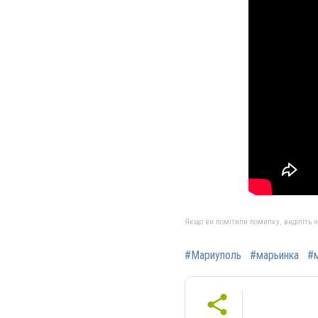
Якщо ви помітили помилку, виділіть нео
#Мариуполь
#марьинка
#