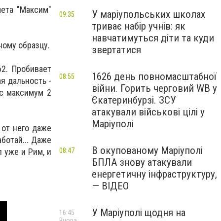
ета "Максим"
У маріупольських школах
09:35
триває набір учнів: як
навчатимуться діти та куди
ному образцу.
звертатися
62. Пробивает
1626 день повномасштабної
08:55
я дальность -
війни. Горить черговий WB у
ос максимум 2
Єкатеринбурзі. ЗСУ
атакували військові цілі у
Маріуполі
 от него даже
ботай... Даже
В окупованому Маріуполі
 уже и Рим, и
08:47
БПЛА знову атакували
енергетичну інфраструктуру,
— ВІДЕО
У Маріуполі щодня на
16:45
Вчора