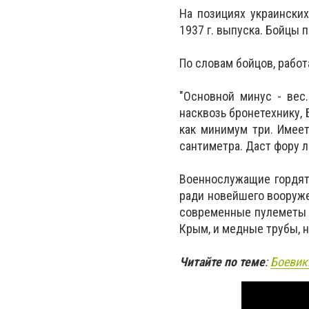
На позициях украински
1937 г. выпуска. Бойцы 
По словам бойцов, рабо
"Основной минус - вес.
насквозь бронетехнику, 
как минимум три. Имее
сантиметра. Даст фору 
Военнослужащие гордятс
ради новейшего вооруже
современные пулеметы н
Крым, и медные трубы, н
Читайте по теме
:
Боевик