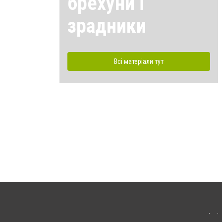
брехуни і
зрадники
Всі матеріали тут