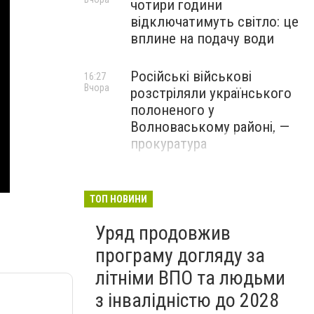
чотири години
відключатимуть світло: це
вплине на подачу води
Російські військові
16:27
Вчора
розстріляли українського
полоненого у
Волноваському районі, —
прокуратура
У Маріуполі окупаційна
16:06
Вчора
адміністрація оскаржує
ТОП НОВИНИ
визнане російськими
Уряд продовжив
судами право власності на
житло
програму догляду за
літніми ВПО та людьми
з інвалідністю до 2028