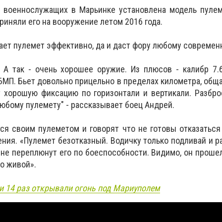
х военнослужащих в Марьинке установлена модель пулем
приняли его на вооружение летом 2016 года.
тает пулемет эффективно, да и даст фору любому современ
 А так - очень хорошее оружие. Из плюсов - калибр 7.
БМП. Бьет довольно прицельно в пределах километра, обща
т хорошую фиксацию по горизонтали и вертикали. Разбр
любому пулемету" - рассказывает боец Андрей.
я своим пулеметом и говорят что не готовы отказаться
ния. «Пулемет безотказный. Водичку только подливай и ра
е переплюнут его по боеспособности. Видимо, он прошел
о живой».
и 14 раз открывали огонь под Мариуполем