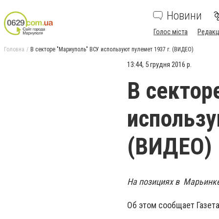
Новини
Голос міста
Редакц
Головна
В секторе "Мариуполь" ВСУ используют пулемет 1937 г. (ВИДЕО)
13:44, 5 грудня 2016 р.
В сектор
использу
(ВИДЕО)
На позициях в Марьинке
Об этом сообщает Газета