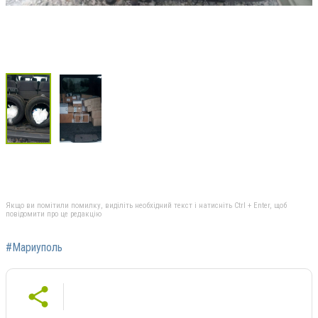
Якщо ви помітили помилку, виділіть необхідний текст і натисніть Ctrl + Enter, щоб
повідомити про це редакцію
#Мариуполь