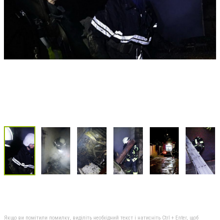
Якщо ви помітили помилку, виділіть необхідний текст і натисніть Ctrl + Enter, щоб