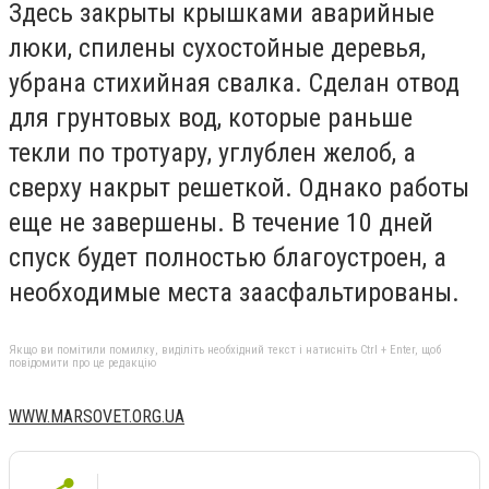
Здесь закрыты крышками аварийные
люки, спилены сухостойные деревья,
убрана стихийная свалка. Сделан отвод
для грунтовых вод, которые раньше
текли по тротуару, углублен желоб, а
сверху накрыт решеткой. Однако работы
еще не завершены. В течение 10 дней
спуск будет полностью благоустроен, а
необходимые места заасфальтированы.
Якщо ви помітили помилку, виділіть необхідний текст і натисніть Ctrl + Enter, щоб
повідомити про це редакцію
WWW.MARSOVET.ORG.UA