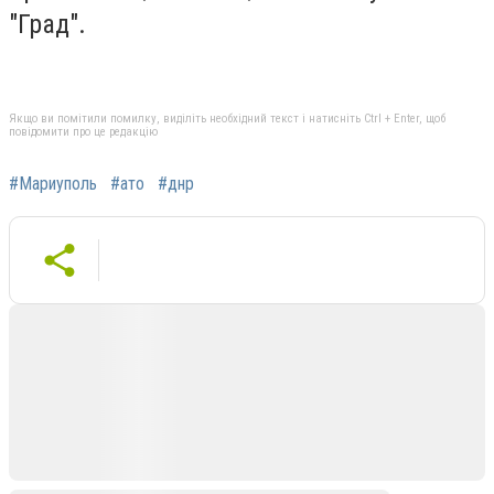
"Град".
Якщо ви помітили помилку, виділіть необхідний текст і натисніть Ctrl + Enter, щоб
повідомити про це редакцію
#Мариуполь
#ато
#днр