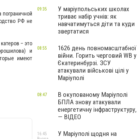
У маріупольських школах
09:35
а пограничной
триває набір учнів: як
водство РФ не
навчатимуться діти та куди
звертатися
катеров – это
1626 день повномасштабної
08:55
орошилова) и
війни. Горить черговий WB у
которые имеют
Єкатеринбурзі. ЗСУ
атакували військові цілі у
Маріуполі
В окупованому Маріуполі
08:47
БПЛА знову атакували
енергетичну інфраструктуру,
— ВІДЕО
У Маріуполі щодня на
16:45
Вчора