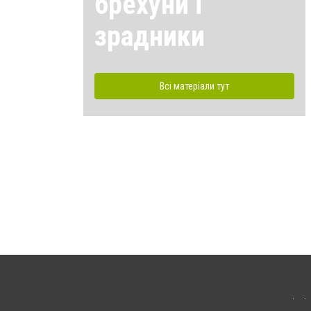
брехуни і
зрадники
Всі матеріали тут