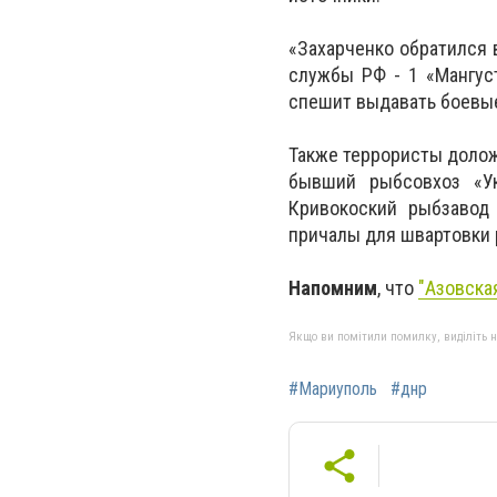
«Захарченко обратился 
службы РФ - 1 «Мангуст
спешит выдавать боевые
Также террористы долож
бывший рыбсовхоз «Ук
Кривокоский рыбзавод 
причалы для швартовки 
Напомним
, что
"Азовска
Якщо ви помітили помилку, виділіть нео
#Мариуполь
#днр