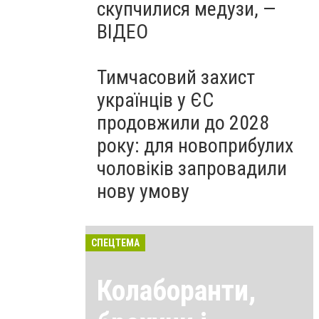
скупчилися медузи, —
ВІДЕО
Тимчасовий захист
українців у ЄС
продовжили до 2028
року: для новоприбулих
чоловіків запровадили
нову умову
СПЕЦТЕМА
Колаборанти,