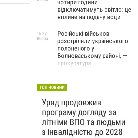
чотири години
відключатимуть світло: це
вплине на подачу води
Російські військові
16:27
Вчора
розстріляли українського
полоненого у
Волноваському районі, —
прокуратура
У Маріуполі окупаційна
16:06
Вчора
адміністрація оскаржує
ТОП НОВИНИ
визнане російськими
Уряд продовжив
судами право власності на
житло
програму догляду за
літніми ВПО та людьми
з інвалідністю до 2028