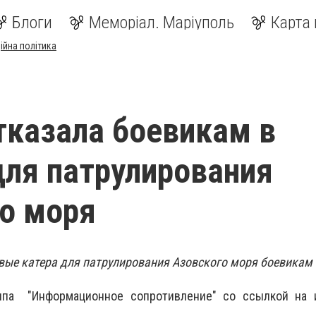
Блоги
Меморіал. Маріуполь
Карта 
ійна політика
тказала боевикам в
для патрулирования
о моря
вые катера для патрулирования Азовского моря боевикам т
ппа "Информационное сопротивление" со ссылкой на 