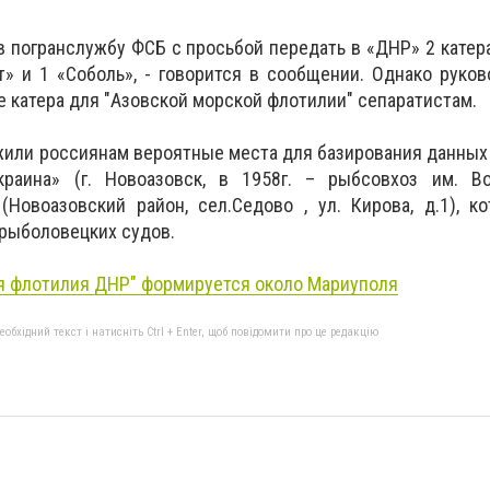
в погранслужбу ФСБ с просьбой передать в «ДНР» 2 катер
» и 1 «Соболь», - говорится в сообщении. Однако руко
 катера для "Азовской морской флотилии" сепаратистам.
или россиянам вероятные места для базирования данных 
раина» (г. Новоазовск, в 1958г. – рыбсовхоз им. В
(Новоазовский район, сел.Седово , ул. Кирова, д.1), 
рыболовецких судов.
я флотилия ДНР" формируется около Мариуполя
бхідний текст і натисніть Ctrl + Enter, щоб повідомити про це редакцію