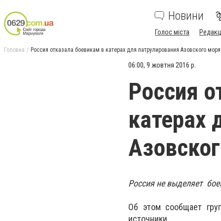
Новини
Голос міста
Редакц
Головна
Россия отказала боевикам в катерах для патрулирования Азовского моря
06:00, 9 жовтня 2016 р.
Россия о
катерах 
Азовског
Россия не выделяет бое
Об этом сообщает гру
источники.