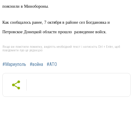
пояснили в Минобороны.
Как сообщалось ранее, 7 октября в районе сел Богдановка и
Петровское Донецкой области прошло разведение войск.
Якщо ви помітили помилку, виділіть необхідний текст і натисніть Ctrl + Enter, щоб
повідомити про це редакцію
#Мариуполь
#война
#АТО