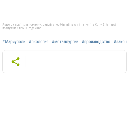
Якщо ви помітили помилку, виділіть необхідний текст і натисніть Ctrl + Enter, щоб
повідомити про це редакцію
#Мариуполь
#экология
#металлургий
#производство
#закон