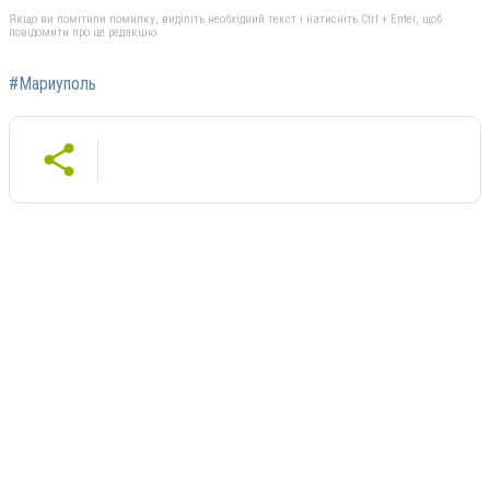
Якщо ви помітили помилку, виділіть необхідний текст і натисніть Ctrl + Enter, щоб
повідомити про це редакцію
#Мариуполь